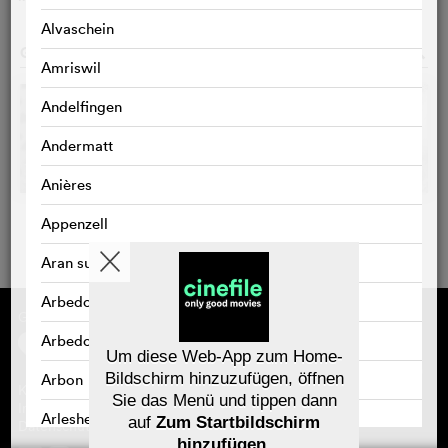
Alvaschein
GALERIE
o
Amriswil
Andelfingen
Andermatt
Anières
Appenzell
Aran sur Vilette
Arbedo
Gefördert von
Über cinefile
Registrieren/abonnieren
Arbedo-Castione
Newsletter
Um diese Web-App zum Home-
Häufig gestellte Fragen (FAQ)
Bildschirm hinzuzufügen, öffnen
Arbon
Kontakt
Sie das Menü und tippen dann
Gutscheine
Impressum
Arlesheim
auf
Zum Startbildschirm
Datenschutz
hinzufügen
.