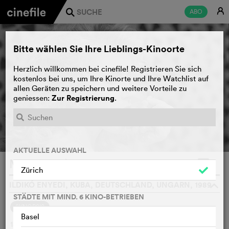
E
ABO
j
Bitte wählen Sie Ihre Lieblings-Kinoorte
Herzlich willkommen bei cinefile! Registrieren Sie sich
kostenlos bei uns, um Ihre Kinorte und Ihre Watchlist auf
allen Geräten zu speichern und weitere Vorteile zu
Zur Registrierung
geniessen:
.
AKTUELLE AUSWAHL
My Twentieth Century
WATCHLIST
F
Zürich
ILDIKÓ ENYEDI, KUBA, DEUTSCHLAND, UNGARN, 1989
o
STÄDTE MIT MIND. 6 KINO-BETRIEBEN
SYNOPSIS
Basel
1879. Während in New Jersey Thomas Alva Edison Menlo