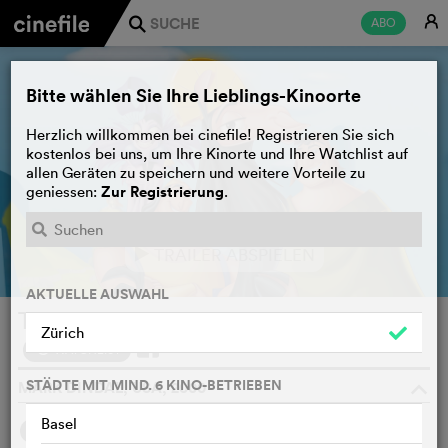
E
ABO
j
Bitte wählen Sie Ihre Lieblings-Kinoorte
Herzlich willkommen bei cinefile! Registrieren Sie sich
kostenlos bei uns, um Ihre Kinorte und Ihre Watchlist auf
allen Geräten zu speichern und weitere Vorteile zu
Zur Registrierung
geniessen:
.
TRAILER ABSPIELEN
e
AKTUELLE AUSWAHL
The Emperor's New Groove
Zürich
WATCHLIST
F
STÄDTE MIT MIND. 6 KINO-BETRIEBEN
MARK DINDAL, USA, 2000
o
Basel
SYNOPSIS