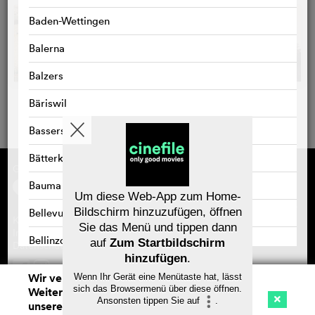
Baden-Wettingen
Balerna
Balzers
Bäriswil
Bassersdorf
Bätterkinden
Gefördert von
Über cinefile
Registrieren/abonnieren
Bauma
Newsletter
Um diese Web-App zum Home-
Häufig gestellte Fragen (FAQ)
Bildschirm hinzuzufügen, öffnen
Bellevue
Kontakt
Sie das Menü und tippen dann
Gutscheine
Impressum
Bellinzona
auf
Zum Startbildschirm
Datenschutz
hinzufügen
.
Belp
Wir verwenden Cookies. Mit dem
Wenn Ihr Gerät eine Menütaste hat, lässt
Speichern
sich das Browsermenü über diese öffnen.
Weitersurfen auf cinefile.ch stimmen Sie
Benken
Ansonsten tippen Sie auf
.
unserer Cookie-Nutzung zu. Mehr Infos