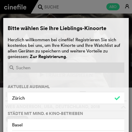
E
ABO
j
Bitte wählen Sie Ihre Lieblings-Kinoorte
Herzlich willkommen bei cinefile! Registrieren Sie sich
kostenlos bei uns, um Ihre Kinorte und Ihre Watchlist auf
allen Geräten zu speichern und weitere Vorteile zu
Zur Registrierung
geniessen:
.
TRAILER ABSPIELEN
e
AKTUELLE AUSWAHL
Isle of Dogs
WATCHLIST
F
Zürich
WES ANDERSON, USA, DEUTSCHLAND, 2018
o
STÄDTE MIT MIND. 6 KINO-BETRIEBEN
2
SYNOPSIS
ANDERE SAGEN
Basel
Der Bürgermeister der fiktiven japanischen Stadt Megasaki