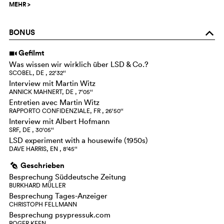
MEHR
>
BONUS
o
Gefilmt
i
Was wissen wir wirklich über LSD & Co.?
SCOBEL, DE , 22‘32‘‘
Interview mit Martin Witz
ANNICK MAHNERT, DE , 7‘05‘‘
Entretien avec Martin Witz
RAPPORTO CONFIDENZIALE, FR , 26‘50‘‘
Interview mit Albert Hofmann
SRF, DE , 30‘05‘‘
LSD experiment with a housewife (1950s)
DAVE HARRIS, EN , 8‘45‘‘
Geschrieben
g
Besprechung Süddeutsche Zeitung
BURKHARD MÜLLER
Besprechung Tages-Anzeiger
CHRISTOPH FELLMANN
Besprechung psypressuk.com
ROGER KEEN