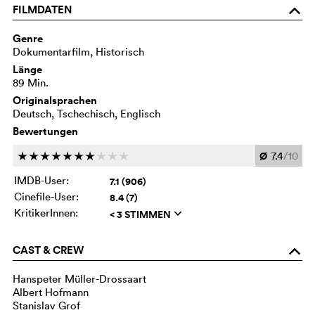
FILMDATEN
o
Genre
Dokumentarfilm, Historisch
Länge
89 Min.
Originalsprachen
Deutsch, Tschechisch, Englisch
Bewertungen
Ø
7.4
/10
c
c
c
c
c
c
c
c
c
c
IMDB-User:
7.1 (906)
Cinefile-User:
8.4 (7)
KritikerInnen:
< 3 STIMMEN
q
CAST & CREW
o
Hanspeter Müller-Drossaart
Albert Hofmann
Stanislav Grof