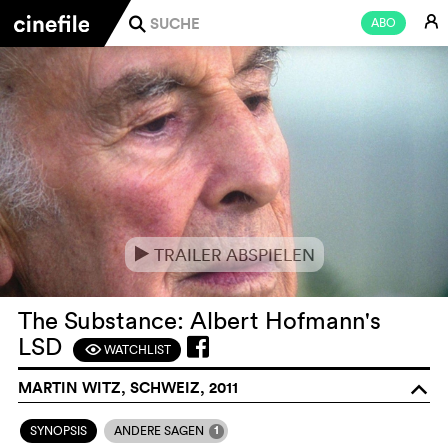
E
ABO
j
TRAILER ABSPIELEN
e
The Substance: Albert Hofmann's
LSD
WATCHLIST
F
MARTIN WITZ, SCHWEIZ, 2011
o
1
SYNOPSIS
ANDERE SAGEN