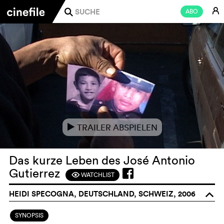
E
ABO
j
TRAILER ABSPIELEN
e
Das kurze Leben des José Antonio
Gutierrez
WATCHLIST
F
HEIDI SPECOGNA, DEUTSCHLAND, SCHWEIZ, 2006
o
SYNOPSIS