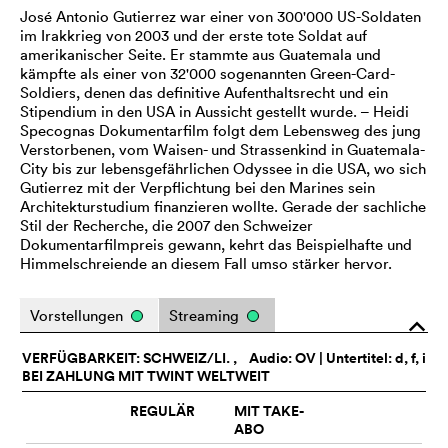
José Antonio Gutierrez war einer von 300'000 US-Soldaten
im Irakkrieg von 2003 und der erste tote Soldat auf
amerikanischer Seite. Er stammte aus Guatemala und
kämpfte als einer von 32'000 sogenannten Green-Card-
Soldiers, denen das definitive Aufenthaltsrecht und ein
Stipendium in den USA in Aussicht gestellt wurde. – Heidi
Specognas Dokumentarfilm folgt dem Lebensweg des jung
Verstorbenen, vom Waisen- und Strassenkind in Guatemala-
City bis zur lebensgefährlichen Odyssee in die USA, wo sich
Gutierrez mit der Verpflichtung bei den Marines sein
Architekturstudium finanzieren wollte. Gerade der sachliche
Stil der Recherche, die 2007 den Schweizer
Dokumentarfilmpreis gewann, kehrt das Beispielhafte und
Himmelschreiende an diesem Fall umso stärker hervor.
Vorstellungen
Streaming
o
VERFÜGBARKEIT: SCHWEIZ/LI. ,
Audio:
OV
| Untertitel: d, f, i
BEI ZAHLUNG MIT TWINT WELTWEIT
REGULÄR
MIT TAKE-
ABO