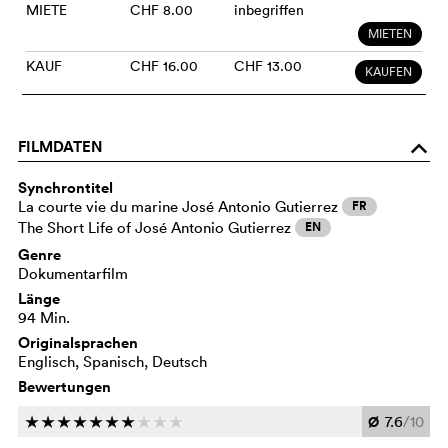
MIETE
CHF 8.00
inbegriffen
MIETEN
KAUF
CHF 16.00
CHF 13.00
KAUFEN
FILMDATEN
o
Synchrontitel
La courte vie du marine José Antonio Gutierrez
FR
The Short Life of José Antonio Gutierrez
EN
Genre
Dokumentarfilm
Länge
94 Min.
Originalsprachen
Englisch, Spanisch, Deutsch
Bewertungen
Ø
7.6
/10
c
c
c
c
c
c
c
c
c
c