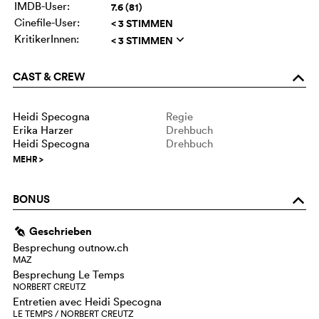
IMDB-User:
7.6 (81)
Cinefile-User:
< 3 STIMMEN
KritikerInnen:
< 3 STIMMEN
q
CAST & CREW
o
Heidi Specogna
Regie
Erika Harzer
Drehbuch
Heidi Specogna
Drehbuch
MEHR
>
BONUS
o
Geschrieben
g
Besprechung outnow.ch
MAZ
Besprechung Le Temps
NORBERT CREUTZ
Entretien avec Heidi Specogna
LE TEMPS / NORBERT CREUTZ