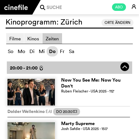
E
ABO
j
Kinoprogramm:
Zürich
ORTE ÄNDERN
Filme
Kinos
Zeiten
So
Mo
Di
Mi
Do
Fr
Sa
o
20:00 - 21:00
l
Now You See Me: Now You
Don't
Ruben Fleischer
- USA
2025
- 112
'
Dolder Wellenkino
E/d
DO 20:30
m
Marty Supreme
Josh Safdie
- USA
2025
- 150
'