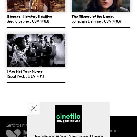
Il buono, il brutto, il cattivo
The Silence of the Lambs
Sergio Leone
, USA
8.8
Jonathan Demme
, USA
8.6
c
c
I Am Not Your Negro
Raoul Peck
, USA
7.9
c
Gefördert von
Über cinefile
Registrieren/abonnieren
Newsletter