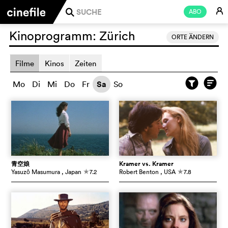
E
ABO
j
Kinoprogramm:
Zürich
ORTE ÄNDERN
Filme
Kinos
Zeiten
Mo
Di
Mi
Do
Fr
Sa
So
青空娘
Kramer vs. Kramer
Yasuzō Masumura
, Japan
7.2
Robert Benton
, USA
7.8
c
c