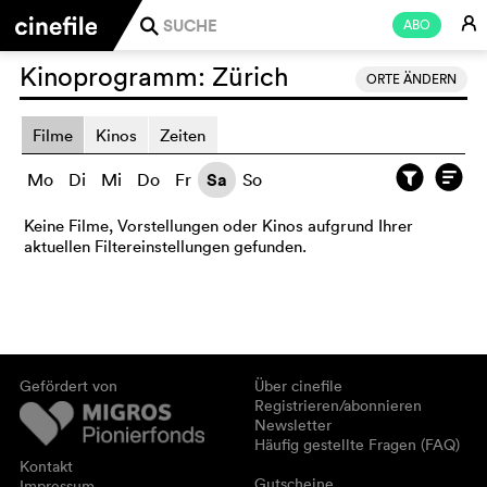
E
ABO
j
Kinoprogramm:
Zürich
ORTE ÄNDERN
Filme
Kinos
Zeiten
Mo
Di
Mi
Do
Fr
Sa
So
Keine Filme, Vorstellungen oder Kinos aufgrund Ihrer
aktuellen Filtereinstellungen gefunden.
Gefördert von
Über cinefile
Registrieren/abonnieren
Newsletter
Häufig gestellte Fragen (FAQ)
Kontakt
Gutscheine
Impressum