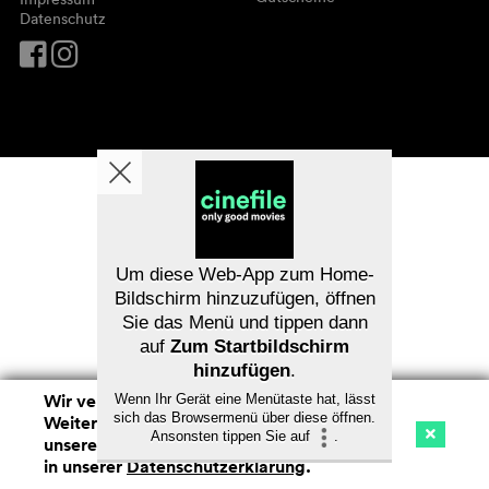
Datenschutz
Um diese Web-App zum Home-
Bildschirm hinzuzufügen, öffnen
Sie das Menü und tippen dann
auf
Zum Startbildschirm
hinzufügen
.
Wir verwenden Cookies. Mit dem
Wenn Ihr Gerät eine Menütaste hat, lässt
sich das Browsermenü über diese öffnen.
Weitersurfen auf cinefile.ch stimmen Sie
Ansonsten tippen Sie auf
.
unserer Cookie-Nutzung zu. Mehr Infos
Kino
Streaming
Watchlist (
0
)
in unserer
Datenschutzerklärung
.
Na