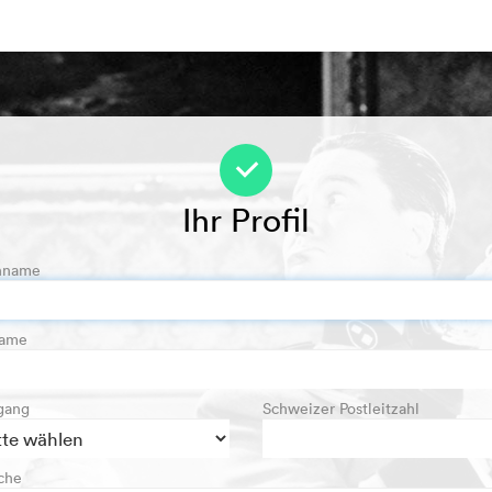
f
Ihr Profil
hname
name
gang
Schweizer Postleitzahl
che