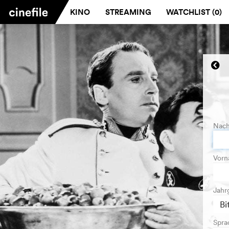
KINO
STREAMING
WATCHLIST (
0
)
Nac
Vor
Jahr
Spra