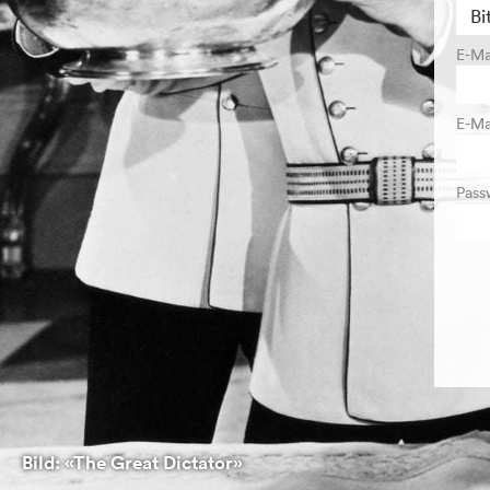
E-Ma
E-Ma
Pass
Bild: «The Great Dictator»