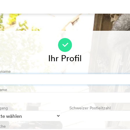
f
Ihr Profil
hname
name
gang
Schweizer Postleitzahl
che