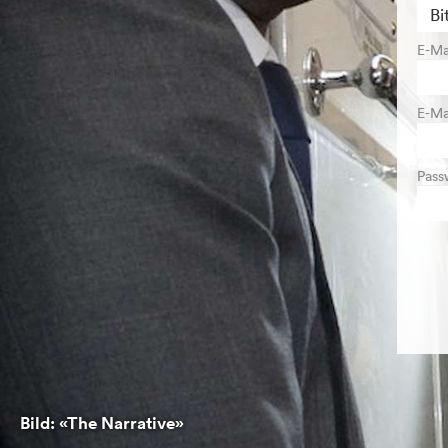
E-Ma
E-Ma
Pass
Bild: «The Narrative»