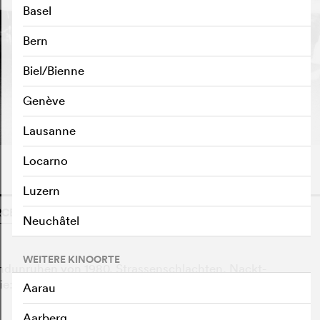
Basel
Bern
Biel/Bienne
TRAILER ABSPIELEN
e
Genève
Lausanne
Locarno
Luzern
EL MÜLLER, PATRIZIA LOGGIA , SCHWEIZ, 1981
o
Neuchâtel
WEITERE KINOORTE
ndunruhen von 1980. Strassenschlachten, Nackt-
: Die Zürcher Bewegung sagte sich los von den
Aarau
Aarberg