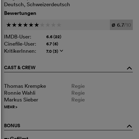
Deutsch, Schweizerdeutsch
Bewertungen
6.7
/10
c
c
c
c
c
c
c
c
c
c
Ø
IMDB-User:
6.6 (22)
Cinefile-User:
6.7 (6)
KritikerInnen:
7.0 (3)
q
CAST & CREW
o
Thomas Krempke
Regie
Ronnie Wahli
Regie
Markus Sieber
Regie
MEHR
>
BONUS
o
Gefilmt