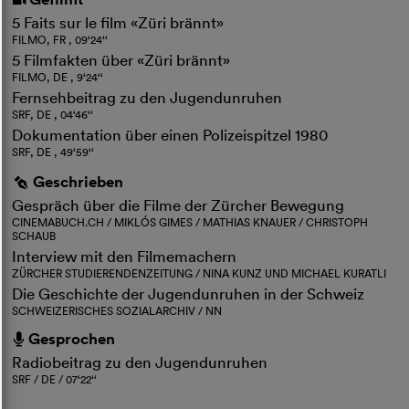
i
5 Faits sur le film «Züri brännt»
FILMO, FR , 09‘24‘‘
5 Filmfakten über «Züri brännt»
FILMO, DE , 9‘24‘‘
Fernsehbeitrag zu den Jugendunruhen
SRF, DE , 04‘46‘‘
Dokumentation über einen Polizeispitzel 1980
SRF, DE , 49‘59‘‘
Geschrieben
g
Gespräch über die Filme der Zürcher Bewegung
CINEMABUCH.CH / MIKLÓS GIMES / MATHIAS KNAUER / CHRISTOPH
SCHAUB
Interview mit den Filmemachern
ZÜRCHER STUDIERENDENZEITUNG / NINA KUNZ UND MICHAEL KURATLI
Die Geschichte der Jugendunruhen in der Schweiz
SCHWEIZERISCHES SOZIALARCHIV / NN
Gesprochen
h
Radiobeitrag zu den Jugendunruhen
SRF / DE / 07‘22‘‘