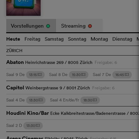
Vorstellungen
Streaming
Heute
Freitag
Samstag
Sonntag
Montag
Dienstag
ZÜRICH
Abaton
Heinrichstrasse 269 / 8005 Zürich
Freigabe: 6
Saal 9
De
Saal 8
De
Saal 7
De
13:15
15:30
16:45
m
m
m
Capitol
Weinbergstrasse 9 / 8001 Zürich
Freigabe: 6
Saal 4
De
Saal 4
En/de/fr
13:30
18:30
m
m
Houdini Kino/Bar
Ecke Kalkbreitestrasse/Badenerstrasse / 800
Saal 2
D
13:30
m
Arena Cinemas
Sihlcity / 8045 Zürich
Freigabe: 6/6