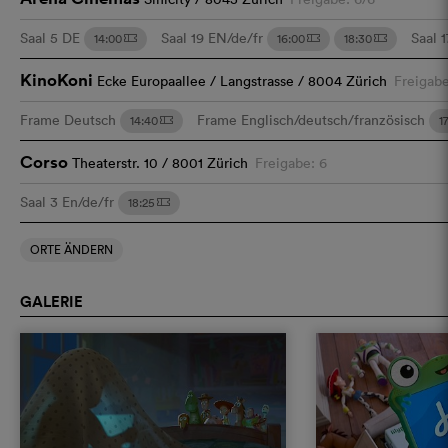
Saal 5
DE
Saal 19
EN/de/fr
Saal 
14:00
16:00
18:30
m
m
m
KinoKoni
Ecke Europaallee / Langstrasse / 8004 Zürich
Freigabe
Frame
Deutsch
Frame
Englisch/deutsch/französisch
14:40
1
m
Corso
Theaterstr. 10 / 8001 Zürich
Freigabe: 6
Saal 3
En/de/fr
18:25
m
ORTE ÄNDERN
GALERIE