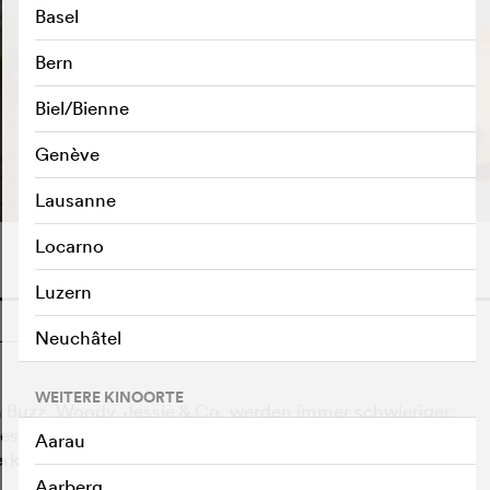
Basel
Bern
Biel/Bienne
TRAILER ABSPIELEN
e
Genève
Lausanne
Locarno
Luzern
o
Neuchâtel
WEITERE KINOORTE
 Buzz, Woody, Jessie & Co. werden immer schwieriger,
t geschenkt bekommt, da ihn fürs Erste komplett
Aarau
erksamkeit von Bonnie zurück?
Aarberg