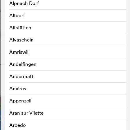
Alpnach Dorf
17
DE
Saal 18
DE
Saal 1
DE
16:10
17:50
20:40
m
m
m
Altdorf
: 6
Altstätten
7:40
m
Alvaschein
Amriswil
Andelfingen
Andermatt
o
Anières
Appenzell
Aran sur Vilette
Arbedo