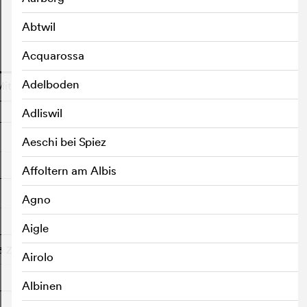
Abtwil
Acquarossa
o
Adelboden
Mittwoch
Adliswil
Aeschi bei Spiez
Affoltern am Albis
Agno
Aigle
3 Zürich
Freigabe: 6/6
Airolo
Albinen