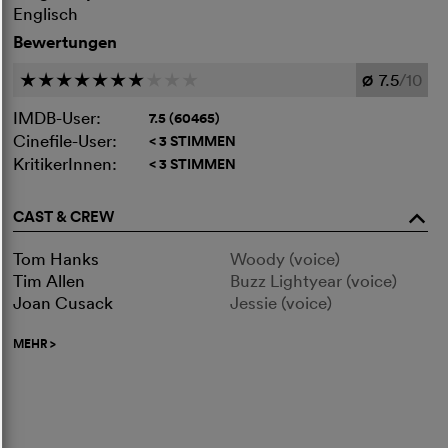
Englisch
Bewertungen
7.5
/10
c
c
c
c
c
c
c
c
c
c
Ø
IMDB-User:
7.5 (60465)
Cinefile-User:
< 3 STIMMEN
KritikerInnen:
< 3 STIMMEN
CAST & CREW
o
Tom Hanks
Woody (voice)
Tim Allen
Buzz Lightyear (voice)
Joan Cusack
Jessie (voice)
MEHR
>