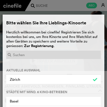
E
ABO
j
Bitte wählen Sie Ihre Lieblings-Kinoorte
Herzlich willkommen bei cinefile! Registrieren Sie sich
kostenlos bei uns, um Ihre Kinorte und Ihre Watchlist auf
allen Geräten zu speichern und weitere Vorteile zu
Zur Registrierung
geniessen:
.
TRAILER ABSPIELEN
e
AKTUELLE AUSWAHL
Solomamma
WATCHLIST
F
Zürich
JANICKE ASKEVOLD, NORWEGEN, FINNLAND, LITAUEN,
LETTLAND, 2025
o
STÄDTE MIT MIND. 6 KINO-BETRIEBEN
SYNOPSIS
WIR FINDEN
Basel