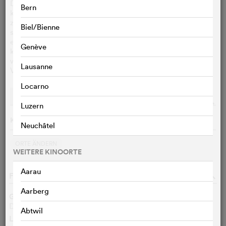
Die Journalistin Edith zieht ihren Sohn Sigurd, der durch
Bern
künstliche Befruchtung gezeugt wurde, allein auf. Als sie
zufällig den Namen des Samenspenders erfährt, arrangiert
Biel/Bienne
sie unter beruflichem Vorwand ein Treffen, um den
erfolgreichen Game-Entwickler und Vater ihres Sohnes
Genève
kennenzulernen. Während sie die Lüge aufrecht erhält,
wächst allmählich die Vertrautheit mit dem ahnungslosen
Lausanne
Vaters ihres Sohnes.
Locarno
Vorstellungen
Streaming
o
Luzern
Keine Vorführungen am 08.08.2026
Neuchâtel
ORTE ÄNDERN
WEITERE KINOORTE
Aarau
FILMDATEN
o
Aarberg
Genre
Drama
Abtwil
Länge