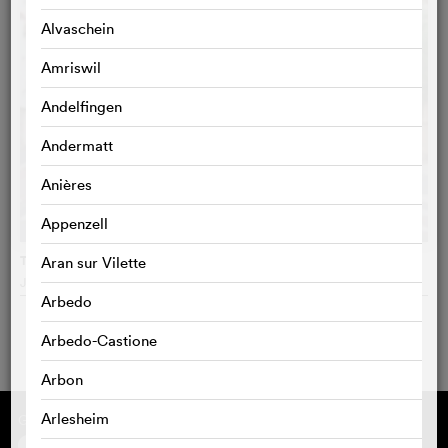
Alvaschein
Amriswil
Andelfingen
Andermatt
Anières
Appenzell
The Worst Person in the World
Aran sur Vilette
Joachim Trier
, Norwegen
Arbedo
Arbedo-Castione
Arbon
Arlesheim
Gefördert von
Über cinefile
Registrieren/abonnieren