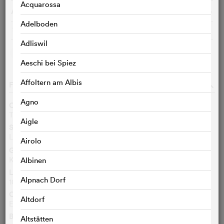
Acquarossa
Arthouse Piccadilly
o
Freigabe: 12
l
Adelboden
Saal 2
E/d/f
20:10
m
Adliswil
ORTE ÄNDERN
Aeschi bei Spiez
Affoltern am Albis
FILMDATEN
o
Agno
Originaltitel
Tuner
Aigle
Synchrontitel
Le virtuose
FR
Airolo
Genre
Krimi/Thriller, Komödie
Albinen
Länge
Alpnach Dorf
107 Min.
Originalsprachen
Altdorf
Englisch, Hebräisch
Bewertungen
Altstätten