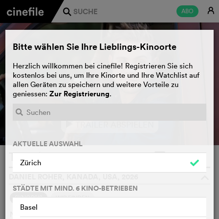
E
ABO
j
Bitte wählen Sie Ihre Lieblings-Kinoorte
Herzlich willkommen bei cinefile! Registrieren Sie sich
kostenlos bei uns, um Ihre Kinorte und Ihre Watchlist auf
allen Geräten zu speichern und weitere Vorteile zu
Zur Registrierung
geniessen:
.
TRAILER ABSPIELEN
e
AKTUELLE AUSWAHL
The Piano Tuner
WATCHLIST
F
Zürich
DANIEL ROHER, KANADA, USA, 2026
o
STÄDTE MIT MIND. 6 KINO-BETRIEBEN
SYNOPSIS
WIR FINDEN
Basel
Niki ist dank seiner Geräuschüberempfindlichkeit ein