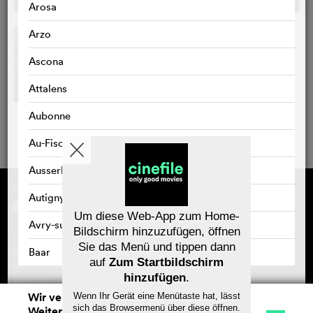
Arosa
Arzo
Ascona
Attalens
Aubonne
Au-Fischingen
Ausserbinn
Gefördert von
Über cinefile
Autigny
Registrieren/abonnieren
Newsletter
Um diese Web-App zum Home-
Avry-sur-Matran
Häufig gestellte Fragen (FAQ)
Bildschirm hinzuzufügen, öffnen
Kontakt
Sie das Menü und tippen dann
Gutscheine
Baar
Impressum
auf
Zum Startbildschirm
Datenschutz
hinzufügen
.
Bad Zurzach
Wir verwenden Cookies. Mit dem
Wenn Ihr Gerät eine Menütaste hat, lässt
Speichern
Baden
sich das Browsermenü über diese öffnen.
Weitersurfen auf cinefile.ch stimmen Sie