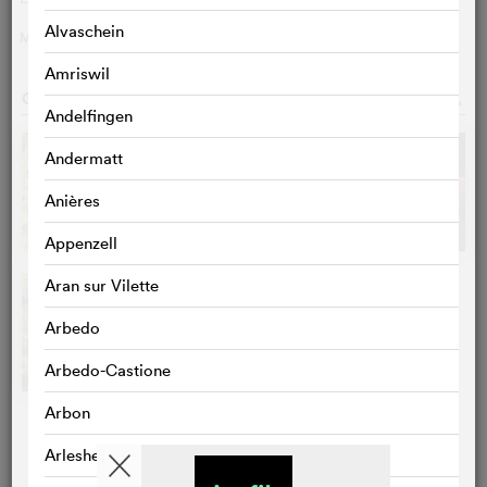
Alvaschein
MEHR
>
Amriswil
GALERIE
o
Andelfingen
Andermatt
Anières
Appenzell
Aran sur Vilette
Arbedo
Arbedo-Castione
Arbon
Arlesheim