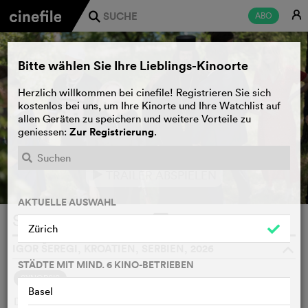
E
ABO
j
Bitte wählen Sie Ihre Lieblings-Kinoorte
Herzlich willkommen bei cinefile! Registrieren Sie sich
kostenlos bei uns, um Ihre Kinorte und Ihre Watchlist auf
allen Geräten zu speichern und weitere Vorteile zu
Zur Registrierung
geniessen:
.
TRAILER ABSPIELEN
e
AKTUELLE AUSWAHL
Svadba
WATCHLIST
F
Zürich
IGOR ŠEREGI, KROATIEN, SERBIEN, 2026
o
STÄDTE MIT MIND. 6 KINO-BETRIEBEN
SYNOPSIS
Basel
Der erfolgreiche kroatische Unternehmer Miljenko feiert