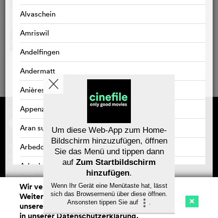
Alvaschein
Amriswil
Andelfingen
Andermatt
Anières
Appenzell
Gefördert von
Über cinefile
Registrieren/abonnieren
Aran sur Vilette
Newsletter
Um diese Web-App zum Home-
Häufig gestellte Fragen (FAQ)
Bildschirm hinzuzufügen, öffnen
Arbedo
Kontakt
Sie das Menü und tippen dann
Gutscheine
Impressum
auf
Zum Startbildschirm
Datenschutz
Arbedo-Castione
hinzufügen
.
Arbon
Wir verwenden Cookies. Mit dem
Wenn Ihr Gerät eine Menütaste hat, lässt
Speichern
sich das Browsermenü über diese öffnen.
Weitersurfen auf cinefile.ch stimmen Sie
Ansonsten tippen Sie auf
.
Arlesheim
unserer Cookie-Nutzung zu. Mehr Infos
Kino
Streaming
Watchlist (
0
)
in unserer
Datenschutzerklärung
.