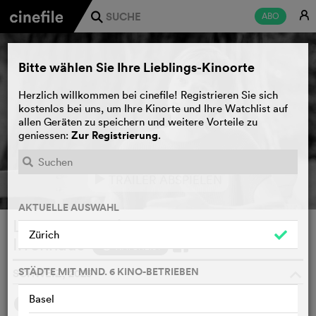
E
ABO
j
Bitte wählen Sie Ihre Lieblings-Kinoorte
Herzlich willkommen bei cinefile! Registrieren Sie sich
kostenlos bei uns, um Ihre Kinorte und Ihre Watchlist auf
allen Geräten zu speichern und weitere Vorteile zu
Zur Registrierung
geniessen:
.
TRAILER ABSPIELEN
e
AKTUELLE AUSWAHL
LYDIA - Aufzeichnungen aus dem
Zürich
Irrenhaus
WATCHLIST
F
STÄDTE MIT MIND. 6 KINO-BETRIEBEN
SCHWEIZ, 2025
o
Basel
SYNOPSIS