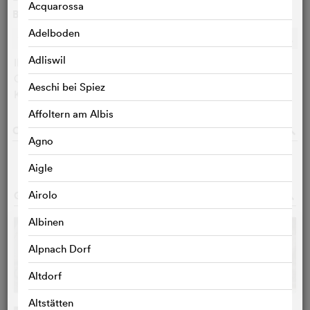
Acquarossa
Bewertungen
Adelboden
Ø
k.A.
c
c
c
c
c
c
c
c
c
c
Adliswil
IMDB-User:
k.A.
Cinefile-User:
< 3 STIMMEN
Aeschi bei Spiez
KritikerInnen:
< 3 STIMMEN
Affoltern am Albis
CAST & CREW
o
Agno
Aigle
GALERIE
Airolo
o
Albinen
Alpnach Dorf
Altdorf
Altstätten