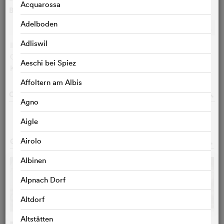
Acquarossa
Bewertungen
Adelboden
Ø
k.A.
c
c
c
c
c
c
c
c
c
c
Adliswil
IMDB-User:
k.A.
Cinefile-User:
< 3 STIMMEN
Aeschi bei Spiez
KritikerInnen:
< 3 STIMMEN
Affoltern am Albis
CAST & CREW
o
Agno
Aigle
GALERIE
Airolo
o
Albinen
Alpnach Dorf
Altdorf
Altstätten