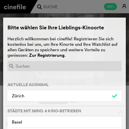
E
ABO
j
Bitte wählen Sie Ihre Lieblings-Kinoorte
Herzlich willkommen bei cinefile! Registrieren Sie sich
kostenlos bei uns, um Ihre Kinorte und Ihre Watchlist auf
allen Geräten zu speichern und weitere Vorteile zu
Zur Registrierung
geniessen:
.
TRAILER ABSPIELEN
e
AKTUELLE AUSWAHL
LYDIA - Aufzeichnungen aus dem
Zürich
Irrenhaus
WATCHLIST
F
STÄDTE MIT MIND. 6 KINO-BETRIEBEN
SCHWEIZ, 2025
o
Basel
SYNOPSIS