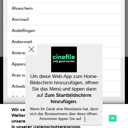
Alvaschein
Amriswil
Andelfingen
Andermatt
Anières
Appenzell
Gefördert von
Über cinefile
Registrieren/abonnieren
Aran sur Vilette
Newsletter
Um diese Web-App zum Home-
Häufig gestellte Fragen (FAQ)
Bildschirm hinzuzufügen, öffnen
Arbedo
Kontakt
Sie das Menü und tippen dann
Gutscheine
Impressum
auf
Zum Startbildschirm
Datenschutz
Arbedo-Castione
hinzufügen
.
Arbon
Wir verwenden Cookies. Mit dem
Wenn Ihr Gerät eine Menütaste hat, lässt
Speichern
sich das Browsermenü über diese öffnen.
Weitersurfen auf cinefile.ch stimmen Sie
Ansonsten tippen Sie auf
.
Arlesheim
unserer Cookie-Nutzung zu. Mehr Infos
Kino
Streaming
Watchlist (
0
)
in unserer
Datenschutzerklärung
.