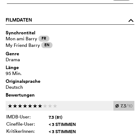
FILMDATEN
o
Synchrontitel
Mon ami Barry
FR
My Friend Barry
EN
Genre
Drama
Länge
95 Min.
Originalsprache
Deutsch
Bewertungen
Ø
7.3
/10
c
c
c
c
c
c
c
c
c
c
IMDB-User:
7.3 (81)
Cinefile-User:
< 3 STIMMEN
KritikerInnen:
< 3 STIMMEN