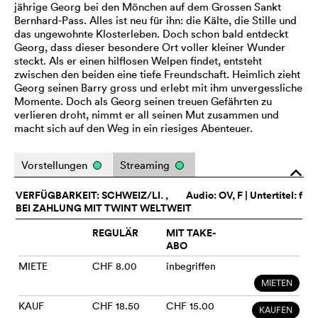
jährige Georg bei den Mönchen auf dem Grossen Sankt
Bernhard-Pass. Alles ist neu für ihn: die Kälte, die Stille und
das ungewohnte Klosterleben. Doch schon bald entdeckt
Georg, dass dieser besondere Ort voller kleiner Wunder
steckt. Als er einen hilflosen Welpen findet, entsteht
zwischen den beiden eine tiefe Freundschaft. Heimlich zieht
Georg seinen Barry gross und erlebt mit ihm unvergessliche
Momente. Doch als Georg seinen treuen Gefährten zu
verlieren droht, nimmt er all seinen Mut zusammen und
macht sich auf den Weg in ein riesiges Abenteuer.
Vorstellungen
Streaming
o
VERFÜGBARKEIT: SCHWEIZ/LI. ,
Audio:
OV
, F | Untertitel: f
BEI ZAHLUNG MIT TWINT WELTWEIT
REGULÄR
MIT TAKE-
ABO
MIETE
CHF 8.00
inbegriffen
MIETEN
KAUF
CHF 18.50
CHF 15.00
KAUFEN