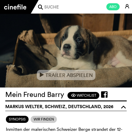
E
ABO
j
TRAILER ABSPIELEN
e
Mein Freund Barry
WATCHLIST
F
MARKUS WELTER, SCHWEIZ, DEUTSCHLAND, 2026
o
SYNOPSIS
WIR FINDEN
Inmitten der malerischen Schweizer Berge strandet der 12-