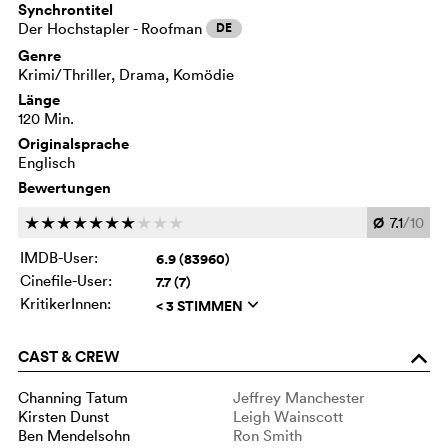
Synchrontitel
Der Hochstapler - Roofman
DE
Genre
Krimi/Thriller, Drama, Komödie
Länge
120 Min.
Originalsprache
Englisch
Bewertungen
Ø
7.1
/10
c
c
c
c
c
c
c
c
c
c
IMDB-User:
6.9 (83960)
Cinefile-User:
7.7 (7)
KritikerInnen:
< 3 STIMMEN
q
CAST & CREW
o
Channing Tatum
Jeffrey Manchester
Kirsten Dunst
Leigh Wainscott
Ben Mendelsohn
Ron Smith