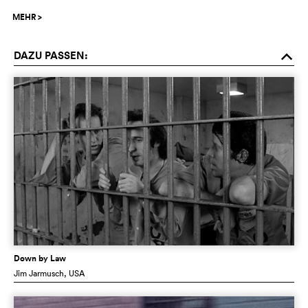
MEHR
>
DAZU PASSEN:
o
Down by Law
Jim Jarmusch
, USA