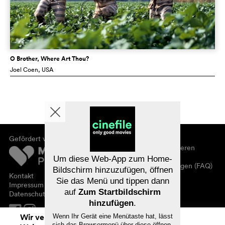
O Brother, Where Art Thou?
Joel Coen
, USA
Gefördert von
Über cinefile
Registrieren/abonnieren
Newsletter
Um diese Web-App zum Home-
Häufig gestellte Fragen (FAQ)
Bildschirm hinzuzufügen, öffnen
Kontakt
Sie das Menü und tippen dann
Gutscheine
Impressum
auf
Zum Startbildschirm
Datenschutz
hinzufügen
.
Wir verwenden Cookies. Mit dem
Wenn Ihr Gerät eine Menütaste hat, lässt
sich das Browsermenü über diese öffnen.