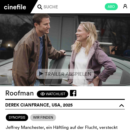
E
ABO
j
TRAILER ABSPIELEN
e
Roofman
WATCHLIST
F
DEREK CIANFRANCE, USA, 2025
o
SYNOPSIS
WIR FINDEN
Jeffrey Manchester, ein Häftling auf der Flucht, versteckt