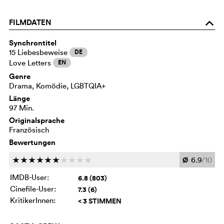
FILMDATEN
o
Synchrontitel
15 Liebesbeweise
DE
Love Letters
EN
Genre
Drama, Komödie, LGBTQIA+
Länge
97 Min.
Originalsprache
Französisch
Bewertungen
Ø
6.9
/10
c
c
c
c
c
c
c
c
c
c
IMDB-User:
6.8 (803)
Cinefile-User:
7.3 (6)
KritikerInnen:
< 3 STIMMEN