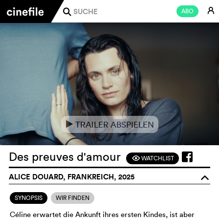
E
ABO
j
TRAILER ABSPIELEN
e
Des preuves d'amour
WATCHLIST
F
ALICE DOUARD, FRANKREICH, 2025
o
SYNOPSIS
WIR FINDEN
Céline erwartet die Ankunft ihres ersten Kindes, ist aber