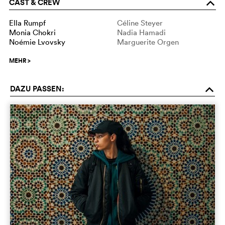
CAST & CREW
o
Ella Rumpf
Céline Steyer
Monia Chokri
Nadia Hamadi
Noémie Lvovsky
Marguerite Orgen
MEHR
>
DAZU PASSEN:
o