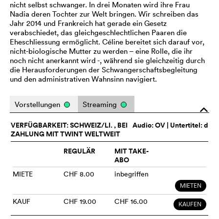
nicht selbst schwanger. In drei Monaten wird ihre Frau
Nadia deren Tochter zur Welt bringen. Wir schreiben das
Jahr 2014 und Frankreich hat gerade ein Gesetz
verabschiedet, das gleichgeschlechtlichen Paaren die
Eheschliessung ermöglicht. Céline bereitet sich darauf vor,
nicht-biologische Mutter zu werden – eine Rolle, die ihr
noch nicht anerkannt wird -, während sie gleichzeitig durch
die Herausforderungen der Schwangerschaftsbegleitung
und den administrativen Wahnsinn navigiert.
Vorstellungen
Streaming
o
VERFÜGBARKEIT: SCHWEIZ/LI. , BEI
Audio:
OV
| Untertitel: d
ZAHLUNG MIT TWINT WELTWEIT
REGULÄR
MIT TAKE-
ABO
MIETE
CHF 8.00
inbegriffen
MIETEN
KAUF
CHF 19.00
CHF 16.00
KAUFEN