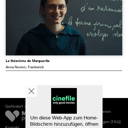
Le théorème de Marguerite
Anna Novion
, Frankreich
Gefördert von
Über cinefile
Registrieren/abonnieren
Newsletter
Um diese Web-App zum Home-
Häufig gestellte Fragen (FAQ)
Bildschirm hinzuzufügen, öffnen
Kontakt