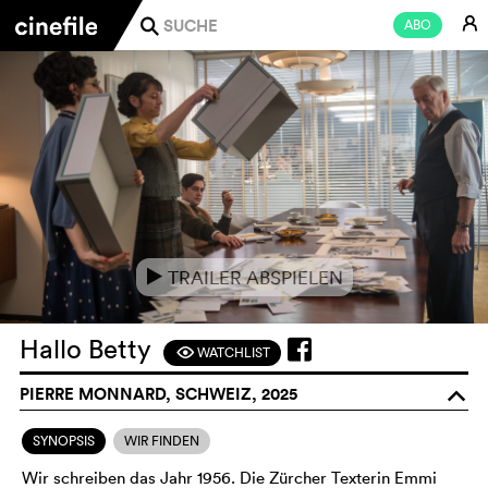
E
ABO
j
TRAILER ABSPIELEN
e
Hallo Betty
WATCHLIST
F
PIERRE MONNARD, SCHWEIZ, 2025
o
SYNOPSIS
WIR FINDEN
Wir schreiben das Jahr 1956. Die Zürcher Texterin Emmi