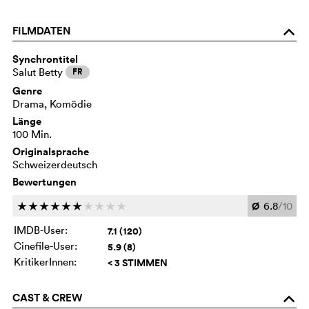
FILMDATEN
o
Synchrontitel
Salut Betty
FR
Genre
Drama, Komödie
Länge
100 Min.
Originalsprache
Schweizerdeutsch
Bewertungen
Ø
6.8
/10
c
c
c
c
c
c
c
c
c
c
IMDB-User:
7.1 (120)
Cinefile-User:
5.9 (8)
KritikerInnen:
< 3 STIMMEN
CAST & CREW
o