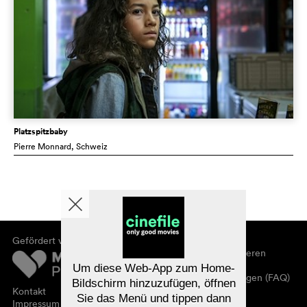
Platzspitzbaby
Pierre Monnard
, Schweiz
Gefördert von
Über cinefile
Registrieren/abonnieren
Newsletter
Um diese Web-App zum Home-
Häufig gestellte Fragen (FAQ)
Bildschirm hinzuzufügen, öffnen
Kontakt
Sie das Menü und tippen dann
Gutscheine
Impressum