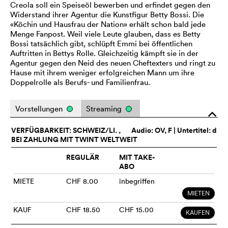
Creola soll ein Speiseöl bewerben und erfindet gegen den
Widerstand ihrer Agentur die Kunstfigur Betty Bossi. Die
«Köchin und Hausfrau der Nation» erhält schon bald jede
Menge Fanpost. Weil viele Leute glauben, dass es Betty
Bossi tatsächlich gibt, schlüpft Emmi bei öffentlichen
Auftritten in Bettys Rolle. Gleichzeitig kämpft sie in der
Agentur gegen den Neid des neuen Cheftexters und ringt zu
Hause mit ihrem weniger erfolgreichen Mann um ihre
Doppelrolle als Berufs- und Familienfrau.
Vorstellungen
Streaming
o
VERFÜGBARKEIT: SCHWEIZ/LI. ,
Audio:
OV
, F | Untertitel: d
BEI ZAHLUNG MIT TWINT WELTWEIT
REGULÄR
MIT TAKE-
ABO
MIETE
CHF 8.00
inbegriffen
MIETEN
KAUF
CHF 18.50
CHF 15.00
KAUFEN