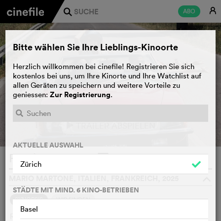
E
ABO
j
Bitte wählen Sie Ihre Lieblings-Kinoorte
Herzlich willkommen bei cinefile! Registrieren Sie sich
kostenlos bei uns, um Ihre Kinorte und Ihre Watchlist auf
allen Geräten zu speichern und weitere Vorteile zu
Zur Registrierung
geniessen:
.
TRAILER ABSPIELEN
e
AKTUELLE AUSWAHL
Fuori
WATCHLIST
F
Zürich
MARIO MARTONE, ITALIEN, FRANKREICH, 2025
o
STÄDTE MIT MIND. 6 KINO-BETRIEBEN
SYNOPSIS
WIR FINDEN
Basel
Rom, 1980. Die Schriftstellerin Goliarda Sapienza, bekannt