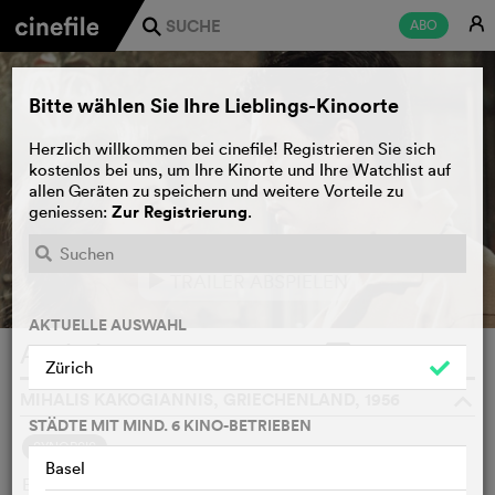
E
ABO
j
Bitte wählen Sie Ihre Lieblings-Kinoorte
Herzlich willkommen bei cinefile! Registrieren Sie sich
kostenlos bei uns, um Ihre Kinorte und Ihre Watchlist auf
allen Geräten zu speichern und weitere Vorteile zu
Zur Registrierung
geniessen:
.
TRAILER ABSPIELEN
e
AKTUELLE AUSWAHL
A Girl in Black
WATCHLIST
F
Zürich
MIHALIS KAKOGIANNIS, GRIECHENLAND, 1956
o
STÄDTE MIT MIND. 6 KINO-BETRIEBEN
SYNOPSIS
Basel
Eine in schwarze Kleider gehüllte Frau huscht entlang des