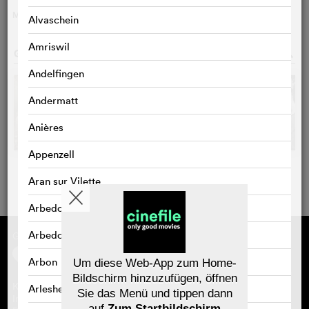
MEHR
>
Alvaschein
Amriswil
GALERIE
o
Andelfingen
Andermatt
Anières
Appenzell
Aran sur Vilette
Arbedo
Arbedo-Castione
Gefördert von
Über cinefile
Registrieren/abonnieren
Newsletter
Arbon
Um diese Web-App zum Home-
Häufig gestellte Fragen (FAQ)
Bildschirm hinzuzufügen, öffnen
Kontakt
Arlesheim
Sie das Menü und tippen dann
Gutscheine
Impressum
auf
Zum Startbildschirm