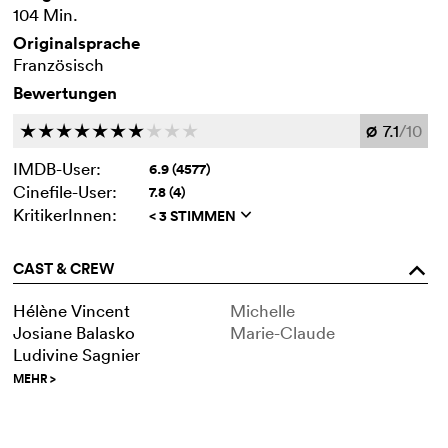
104 Min.
Originalsprache
Französisch
Bewertungen
7.1
/10
c
c
c
c
c
c
c
c
c
c
Ø
IMDB-User:
6.9 (4577)
Cinefile-User:
7.8 (4)
KritikerInnen:
< 3 STIMMEN
q
CAST & CREW
o
Hélène Vincent
Michelle
Josiane Balasko
Marie-Claude
Ludivine Sagnier
MEHR
>