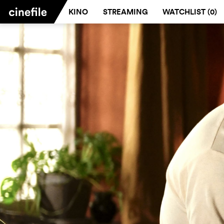
KINO
STREAMING
WATCHLIST (
0
)