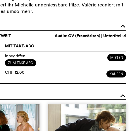
rt ihr Michelle ungeniessbare Pilze. Valérie reagiert mit
t es umso mehr.
o
TWEIT
Audio:
OV (Französisch)
| Untertitel: d
MIT TAKE-ABO
inbegriffen
MIETEN
ZUM TAKE ABO
CHF 12.00
KAUFEN
o