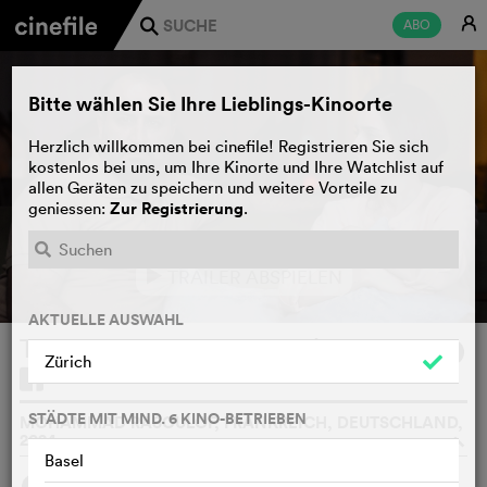
E
ABO
j
Bitte wählen Sie Ihre Lieblings-Kinoorte
Herzlich willkommen bei cinefile! Registrieren Sie sich
kostenlos bei uns, um Ihre Kinorte und Ihre Watchlist auf
allen Geräten zu speichern und weitere Vorteile zu
Zur Registrierung
geniessen:
.
TRAILER ABSPIELEN
e
AKTUELLE AUSWAHL
The Seed of the Sacred Fig
WATCHLIST
F
Zürich
STÄDTE MIT MIND. 6 KINO-BETRIEBEN
MOHAMMAD RASOULOF, FRANKREICH, DEUTSCHLAND,
2024
o
Basel
SYNOPSIS
WIR FINDEN