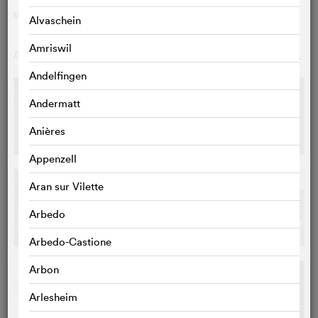
MEHR
>
Alvaschein
Amriswil
GALERIE
o
Andelfingen
Andermatt
Anières
Appenzell
Aran sur Vilette
Arbedo
Arbedo-Castione
Arbon
Arlesheim