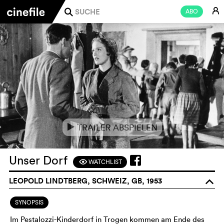
E
ABO
j
TRAILER ABSPIELEN
e
Unser Dorf
WATCHLIST
F
LEOPOLD LINDTBERG, SCHWEIZ, GB, 1953
o
SYNOPSIS
Im Pestalozzi-Kinderdorf in Trogen kommen am Ende des