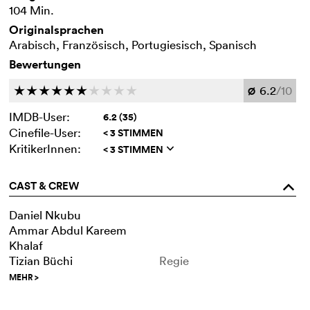
104 Min.
Originalsprachen
Arabisch, Französisch, Portugiesisch, Spanisch
Bewertungen
6.2
/10
c
c
c
c
c
c
c
c
c
c
Ø
IMDB-User:
6.2 (35)
Cinefile-User:
< 3 STIMMEN
KritikerInnen:
< 3 STIMMEN
q
CAST & CREW
o
Daniel Nkubu
Ammar Abdul Kareem
Khalaf
Tizian Büchi
Regie
MEHR
>