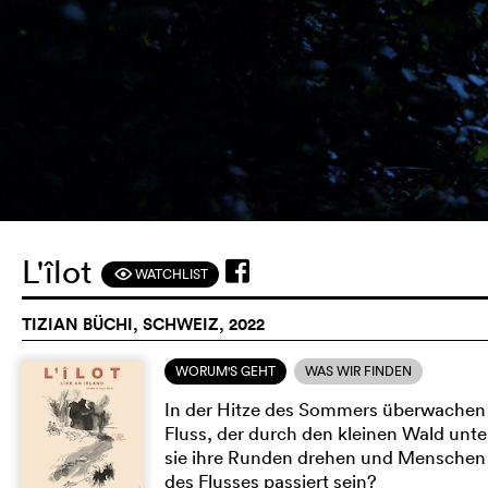
L'îlot
WATCHLIST
F
TIZIAN BÜCHI, SCHWEIZ, 2022
WORUM'S GEHT
WAS WIR FINDEN
In der Hitze des Sommers überwachen 
Fluss, der durch den kleinen Wald unte
sie ihre Runden drehen und Menschen t
des Flusses passiert sein?