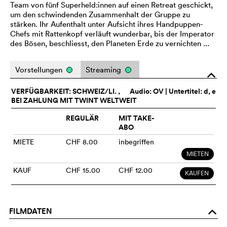
Team von fünf Superheld:innen auf einen Retreat geschickt,
um den schwindenden Zusammenhalt der Gruppe zu
stärken. Ihr Aufenthalt unter Aufsicht ihres Handpuppen-
Chefs mit Rattenkopf verläuft wunderbar, bis der Imperator
des Bösen, beschliesst, den Planeten Erde zu vernichten ...
Vorstellungen
Streaming
o
VERFÜGBARKEIT: SCHWEIZ/LI. ,
Audio:
OV
| Untertitel: d, e
BEI ZAHLUNG MIT TWINT WELTWEIT
REGULÄR
MIT TAKE-
ABO
MIETE
CHF 8.00
inbegriffen
MIETEN
KAUF
CHF 15.00
CHF 12.00
KAUFEN
FILMDATEN
o