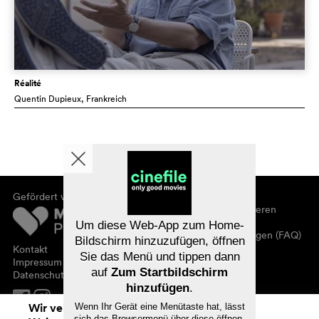
Réalité
Quentin Dupieux
, Frankreich
Gefördert von
Über cinefile
Registrieren/abonnieren
Newsletter
Um diese Web-App zum Home-
Häufig gestellte Fragen (FAQ)
Bildschirm hinzuzufügen, öffnen
Kontakt
Sie das Menü und tippen dann
Gutscheine
Impressum
auf
Zum Startbildschirm
Datenschutz
hinzufügen
.
Wir verwenden Cookies. Mit dem
Wenn Ihr Gerät eine Menütaste hat, lässt
sich das Browsermenü über diese öffnen.