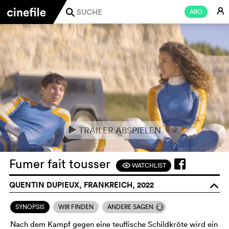
E
ABO
j
TRAILER ABSPIELEN
e
Fumer fait tousser
WATCHLIST
F
QUENTIN DUPIEUX, FRANKREICH, 2022
o
2
SYNOPSIS
WIR FINDEN
ANDERE SAGEN
Nach dem Kampf gegen eine teuflische Schildkröte wird ein