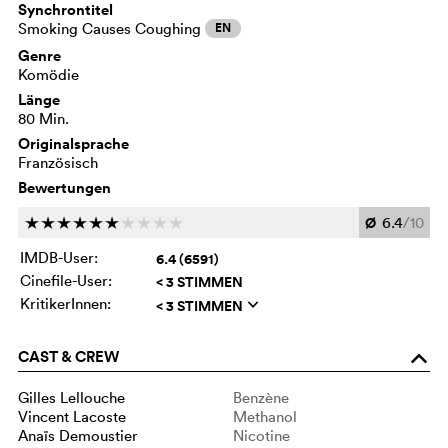
Synchrontitel
Smoking Causes Coughing
EN
Genre
Komödie
Länge
80 Min.
Originalsprache
Französisch
Bewertungen
Ø
6.4
/10
c
c
c
c
c
c
c
c
c
c
IMDB-User:
6.4 (6591)
Cinefile-User:
< 3 STIMMEN
KritikerInnen:
< 3 STIMMEN
q
CAST & CREW
o
Gilles Lellouche
Benzène
Vincent Lacoste
Methanol
Anaïs Demoustier
Nicotine