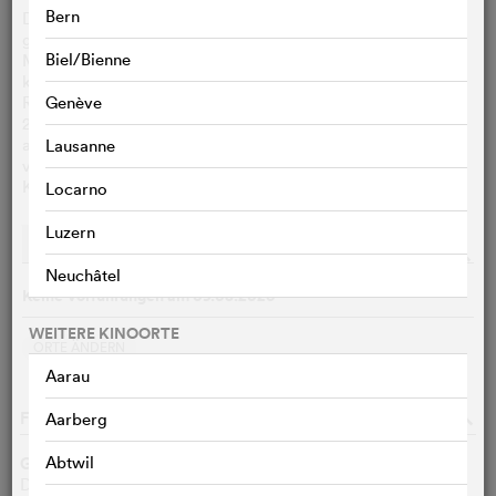
Bern
Der aus Erstfeld gebürtige Franz Fedier (1922–2005)
gehörte als Maler zu den bedeutendsten Vertretern der
Biel/Bienne
Moderne in der Schweiz; heute ist er nur noch einem
kleineren Kreis von Kunstinteressierten bekannt. Der Urner
Regisseur Felice Zenoni macht sich mit Fediers Enkelin, der
Genève
23-jährigen Berner Kunstgeschichtsstudentin Alma Fedier,
auf zu einer Reise an die Lebensstationen einer zu Unrecht
Lausanne
vergessenen grossen Persönlichkeit der Schweizer
Kunstwelt.
Locarno
Luzern
Vorstellungen
Streaming
o
Neuchâtel
Keine Vorführungen am 09.08.2026
WEITERE KINOORTE
ORTE ÄNDERN
Aarau
FILMDATEN
o
Aarberg
Genre
Abtwil
Dokumentarfilm