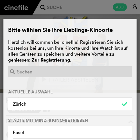
E
ABO
j
Bitte wählen Sie Ihre Lieblings-Kinoorte
Herzlich willkommen bei cinefile! Registrieren Sie sich
kostenlos bei uns, um Ihre Kinorte und Ihre Watchlist auf
allen Geräten zu speichern und weitere Vorteile zu
Zur Registrierung
geniessen:
.
TRAILER ABSPIELEN
e
AKTUELLE AUSWAHL
Fedier - Urner Farbenvirtuose
Zürich
WATCHLIST
F
STÄDTE MIT MIND. 6 KINO-BETRIEBEN
FELICE ZENONI, SCHWEIZ, 2022
o
Basel
SYNOPSIS