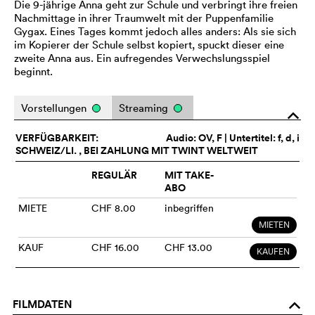
Die 9-jährige Anna geht zur Schule und verbringt ihre freien
Nachmittage in ihrer Traumwelt mit der Puppenfamilie
Gygax. Eines Tages kommt jedoch alles anders: Als sie sich
im Kopierer der Schule selbst kopiert, spuckt dieser eine
zweite Anna aus. Ein aufregendes Verwechslungsspiel
beginnt.
Vorstellungen
Streaming
o
VERFÜGBARKEIT:
Audio:
OV
, F | Untertitel: f, d, i
SCHWEIZ/LI. , BEI ZAHLUNG MIT TWINT WELTWEIT
REGULÄR
MIT TAKE-
ABO
MIETE
CHF 8.00
inbegriffen
MIETEN
KAUF
CHF 16.00
CHF 13.00
KAUFEN
FILMDATEN
o