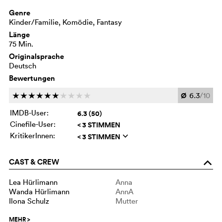
Genre
Kinder/Familie, Komödie, Fantasy
Länge
75 Min.
Originalsprache
Deutsch
Bewertungen
Ø
6.3
/10
c
c
c
c
c
c
c
c
c
c
IMDB-User:
6.3 (50)
Cinefile-User:
< 3 STIMMEN
KritikerInnen:
< 3 STIMMEN
q
CAST & CREW
o
Lea Hürlimann
Anna
Wanda Hürlimann
AnnA
Ilona Schulz
Mutter
MEHR
>