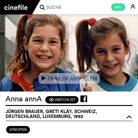
E
ABO
j
TRAILER ABSPIELEN
e
Anna annA
WATCHLIST
F
JÜRGEN BRAUER, GRETI KLÄY, SCHWEIZ,
DEUTSCHLAND, LUXEMBURG, 1992
o
SYNOPSIS