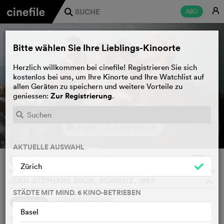
E
ABO
j
Bitte wählen Sie Ihre Lieblings-Kinoorte
Herzlich willkommen bei cinefile! Registrieren Sie sich
kostenlos bei uns, um Ihre Kinorte und Ihre Watchlist auf
allen Geräten zu speichern und weitere Vorteile zu
Zur Registrierung
geniessen:
.
TRAILER ABSPIELEN
e
AKTUELLE AUSWAHL
Connu de nos services
WATCHLIST
F
Zürich
JEAN-STÉPHANE BRON, SCHWEIZ, 1997
o
STÄDTE MIT MIND. 6 KINO-BETRIEBEN
2
SYNOPSIS
ANDERE SAGEN
Basel
Beim Lesen der unzähligen Fichen, die die