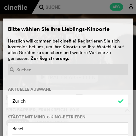
E
ABO
j
Bitte wählen Sie Ihre Lieblings-Kinoorte
Herzlich willkommen bei cinefile! Registrieren Sie sich
kostenlos bei uns, um Ihre Kinorte und Ihre Watchlist auf
allen Geräten zu speichern und weitere Vorteile zu
Zur Registrierung
geniessen:
.
TRAILER ABSPIELEN
e
AKTUELLE AUSWAHL
Petit pays
WATCHLIST
F
Zürich
ERIC BARBIER, FRANKREICH, 2019
o
STÄDTE MIT MIND. 6 KINO-BETRIEBEN
4
SYNOPSIS
ANDERE SAGEN
Basel
In den 1990er Jahren lebt ein kleiner Junge mit seinem