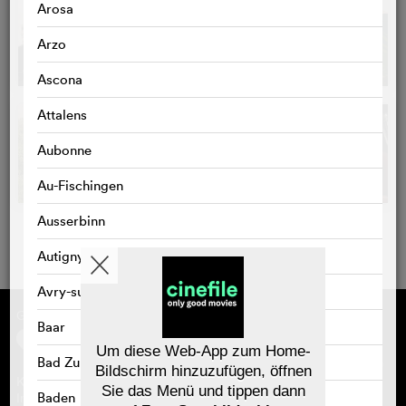
Arosa
Arzo
Ascona
Attalens
Aubonne
Au-Fischingen
Ausserbinn
Autigny
Avry-sur-Matran
Gefördert von
Über cinefile
Baar
Registrieren/abonnieren
Newsletter
Um diese Web-App zum Home-
Bad Zurzach
Häufig gestellte Fragen (FAQ)
Bildschirm hinzuzufügen, öffnen
Kontakt
Sie das Menü und tippen dann
Gutscheine
Baden
Impressum