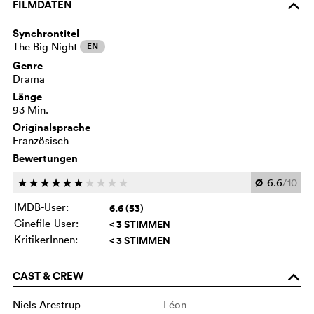
FILMDATEN
o
Synchrontitel
The Big Night
EN
Genre
Drama
Länge
93 Min.
Originalsprache
Französisch
Bewertungen
Ø
6.6
/10
c
c
c
c
c
c
c
c
c
c
IMDB-User:
6.6 (53)
Cinefile-User:
< 3 STIMMEN
KritikerInnen:
< 3 STIMMEN
CAST & CREW
o
Niels Arestrup
Léon