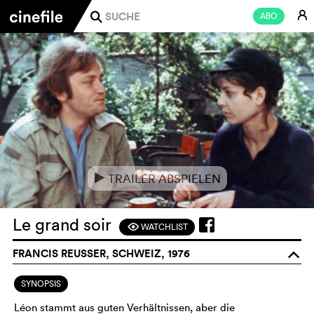
E
ABO
j
TRAILER ABSPIELEN
e
Le grand soir
WATCHLIST
F
FRANCIS REUSSER, SCHWEIZ, 1976
o
SYNOPSIS
Léon stammt aus guten Verhältnissen, aber die