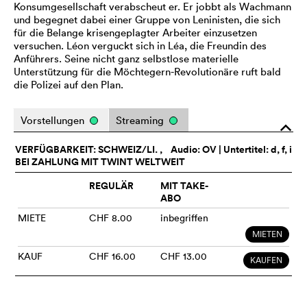
Konsumgesellschaft verabscheut er. Er jobbt als Wachmann
und begegnet dabei einer Gruppe von Leninisten, die sich
für die Belange krisengeplagter Arbeiter einzusetzen
versuchen. Léon verguckt sich in Léa, die Freundin des
Anführers. Seine nicht ganz selbstlose materielle
Unterstützung für die Möchtegern-Revolutionäre ruft bald
die Polizei auf den Plan.
Vorstellungen
Streaming
o
VERFÜGBARKEIT: SCHWEIZ/LI. ,
Audio:
OV
| Untertitel: d, f, i
BEI ZAHLUNG MIT TWINT WELTWEIT
REGULÄR
MIT TAKE-
ABO
MIETE
CHF 8.00
inbegriffen
MIETEN
KAUF
CHF 16.00
CHF 13.00
KAUFEN