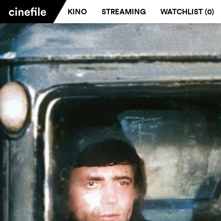
KINO
STREAMING
WATCHLIST (
0
)