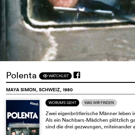
Polenta
WATCHLIST
F
MAYA SIMON, SCHWEIZ, 1980
WORUM'S GEHT
WAS WIR FINDEN
Zwei eigenbrötlerische Männer leben i
Als ein Nachbars-Mädchen plötzlich ganz 
sind die drei gezwungen, miteinande