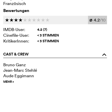
Französisch
Bewertungen
4.2
/10
c
c
c
c
c
c
c
c
c
c
Ø
IMDB-User:
4.2 (7)
Cinefile-User:
< 3 STIMMEN
KritikerInnen:
< 3 STIMMEN
CAST & CREW
o
Bruno Ganz
Jean-Marc Stehlé
Aude Eggimann
MEHR
>