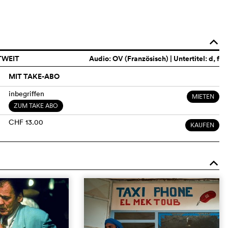
o
TWEIT
Audio:
OV (Französisch)
| Untertitel: d, f
MIT TAKE-ABO
inbegriffen
MIETEN
ZUM TAKE ABO
CHF 13.00
KAUFEN
o