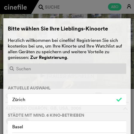
E
ABO
j
Bitte wählen Sie Ihre Lieblings-Kinoorte
Herzlich willkommen bei cinefile! Registrieren Sie sich
kostenlos bei uns, um Ihre Kinorte und Ihre Watchlist auf
allen Geräten zu speichern und weitere Vorteile zu
Zur Registrierung
geniessen:
.
TRAILER ABSPIELEN
e
AKTUELLE AUSWAHL
Children of Men
WATCHLIST
F
Zürich
ALFONSO CUARÓN, GB, USA, 2006
o
STÄDTE MIT MIND. 6 KINO-BETRIEBEN
SYNOPSIS
Basel
Im Jahre 2027 hat die Menschheit die Zeugungskraft