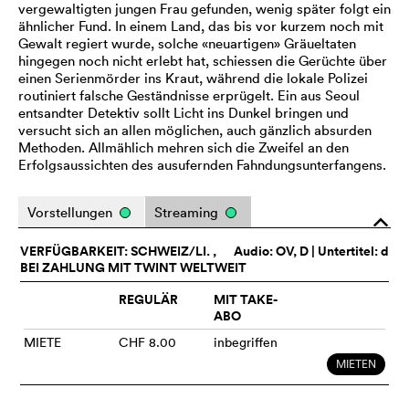
vergewaltigten jungen Frau gefunden, wenig später folgt ein
ähnlicher Fund. In einem Land, das bis vor kurzem noch mit
Gewalt regiert wurde, solche «neuartigen» Gräueltaten
hingegen noch nicht erlebt hat, schiessen die Gerüchte über
einen Serienmörder ins Kraut, während die lokale Polizei
routiniert falsche Geständnisse erprügelt. Ein aus Seoul
entsandter Detektiv sollt Licht ins Dunkel bringen und
versucht sich an allen möglichen, auch gänzlich absurden
Methoden. Allmählich mehren sich die Zweifel an den
Erfolgsaussichten des ausufernden Fahndungsunterfangens.
Vorstellungen
Streaming
o
VERFÜGBARKEIT: SCHWEIZ/LI. ,
Audio:
OV
, D | Untertitel: d
BEI ZAHLUNG MIT TWINT WELTWEIT
REGULÄR
MIT TAKE-
ABO
MIETE
CHF 8.00
inbegriffen
MIETEN