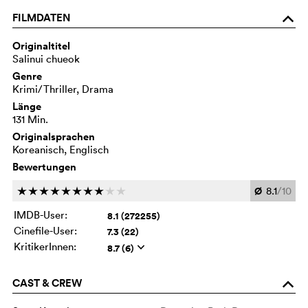
FILMDATEN
o
Originaltitel
Salinui chueok
Genre
Krimi/Thriller, Drama
Länge
131 Min.
Originalsprachen
Koreanisch, Englisch
Bewertungen
Ø
8.1
/10
c
c
c
c
c
c
c
c
c
c
IMDB-User:
8.1 (272255)
Cinefile-User:
7.3 (22)
KritikerInnen:
8.7 (6)
q
CAST & CREW
o