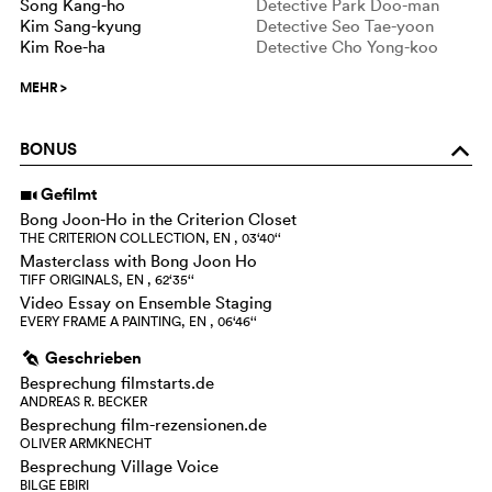
Song Kang-ho
Detective Park Doo-man
Kim Sang-kyung
Detective Seo Tae-yoon
Kim Roe-ha
Detective Cho Yong-koo
MEHR
>
BONUS
o
Gefilmt
i
Bong Joon-Ho in the Criterion Closet
THE CRITERION COLLECTION, EN , 03‘40‘‘
Masterclass with Bong Joon Ho
TIFF ORIGINALS, EN , 62‘35‘‘
Video Essay on Ensemble Staging
EVERY FRAME A PAINTING, EN , 06‘46‘‘
Geschrieben
g
Besprechung filmstarts.de
ANDREAS R. BECKER
Besprechung film-rezensionen.de
OLIVER ARMKNECHT
Besprechung Village Voice
BILGE EBIRI