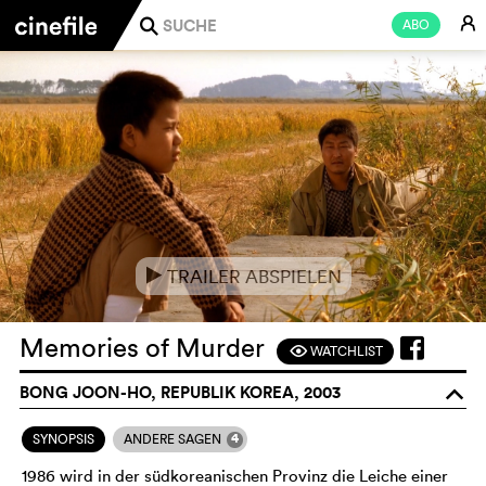
E
ABO
j
TRAILER ABSPIELEN
e
Memories of Murder
WATCHLIST
F
BONG JOON-HO, REPUBLIK KOREA, 2003
o
4
SYNOPSIS
ANDERE SAGEN
1986 wird in der südkoreanischen Provinz die Leiche einer