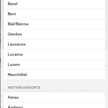
Basel
Bern
Biel/Bienne
TRAILER ABSPIELEN
e
Genève
Lausanne
Locarno
Luzern
o
Neuchâtel
WEITERE KINOORTE
illen, zusammen etwas auf die Beine zu stellen,
6) und der Feinmassschneider Cosimo Urgesi (73) bei
Aarau
renzen. Urgesi arbeitet seit Jahrzehnten nach festen
kreieren» beisst. Es ist ein Aufeinanderprallen zweier
Aarberg