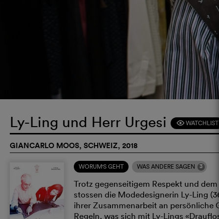
Ly-Ling und Herr Urgesi
WATCHLIST
F
GIANCARLO MOOS, SCHWEIZ, 2018
3
WORUM'S GEHT
WAS ANDERE SAGEN
Trotz gegenseitigem Respekt und dem W
stossen die Modedesignerin Ly-Ling (3
ihrer Zusammenarbeit an persönliche G
Regeln, was sich mit Ly-Lings «Drauflos