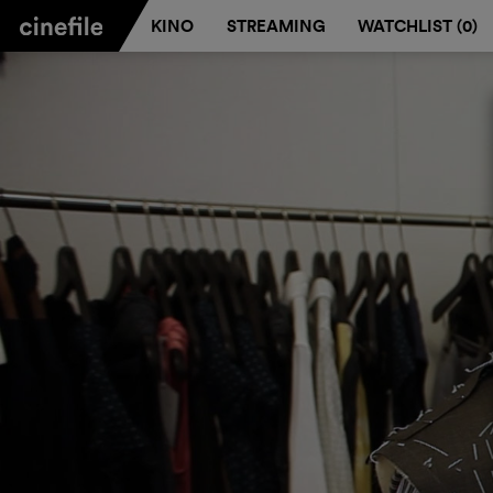
KINO
STREAMING
WATCHLIST (
0
)