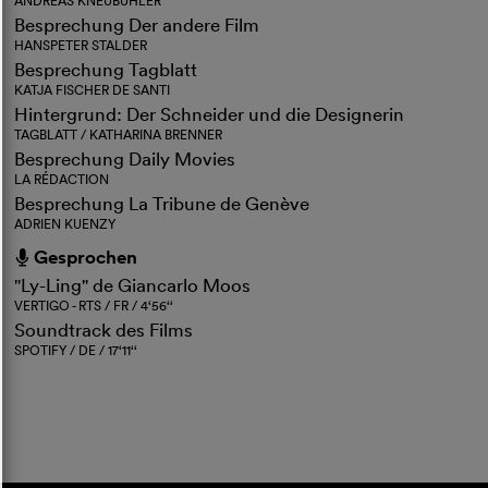
ANDREAS KNEUBÜHLER
Besprechung Der andere Film
HANSPETER STALDER
Besprechung Tagblatt
KATJA FISCHER DE SANTI
Hintergrund: Der Schneider und die Designerin
TAGBLATT / KATHARINA BRENNER
Besprechung Daily Movies
LA RÉDACTION
Besprechung La Tribune de Genève
ADRIEN KUENZY
Gesprochen
h
"Ly-Ling" de Giancarlo Moos
VERTIGO - RTS / FR / 4‘56‘‘
Soundtrack des Films
SPOTIFY / DE / 17‘11‘‘