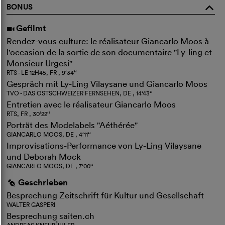
BONUS
o
Gefilmt
i
Rendez-vous culture: le réalisateur Giancarlo Moos à
l'occasion de la sortie de son documentaire "Ly-ling et
Monsieur Urgesi"
RTS - LE 12H45, FR , 9‘34‘‘
Gespräch mit Ly-Ling Vilaysane und Giancarlo Moos
TVO - DAS OSTSCHWEIZER FERNSEHEN, DE , 14‘43‘‘
Entretien avec le réalisateur Giancarlo Moos
RTS, FR , 30‘22‘‘
Porträt des Modelabels "Aéthérée"
GIANCARLO MOOS, DE , 4‘11‘‘
Improvisations-Performance von Ly-Ling Vilaysane
und Deborah Mock
GIANCARLO MOOS, DE , 7‘00‘‘
Geschrieben
g
Besprechung Zeitschrift für Kultur und Gesellschaft
WALTER GASPERI
Besprechung saiten.ch