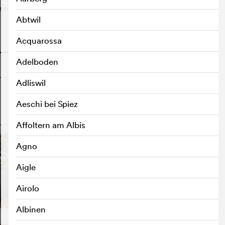
ier Welten, die jedoch in einer gemeinsamen
Abtwil
Acquarossa
o
Adelboden
Adliswil
Aeschi bei Spiez
o
Affoltern am Albis
Agno
Aigle
Airolo
Albinen