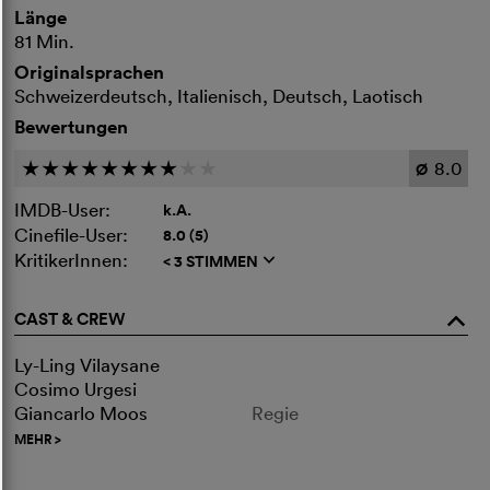
Länge
81 Min.
Originalsprachen
Schweizerdeutsch, Italienisch, Deutsch, Laotisch
Bewertungen
8.0
c
c
c
c
c
c
c
c
c
c
Ø
IMDB-User:
k.A.
Cinefile-User:
8.0 (5)
KritikerInnen:
< 3 STIMMEN
q
CAST & CREW
o
Ly-Ling Vilaysane
Cosimo Urgesi
Giancarlo Moos
Regie
MEHR
>