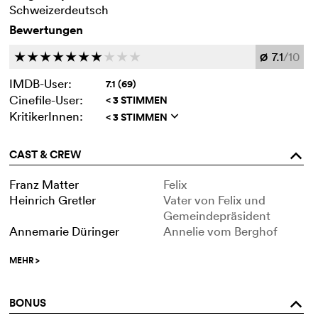
Schweizerdeutsch
Bewertungen
7.1
/10
c
c
c
c
c
c
c
c
c
c
Ø
IMDB-User:
7.1 (69)
Cinefile-User:
< 3 STIMMEN
KritikerInnen:
< 3 STIMMEN
q
CAST & CREW
o
Franz Matter
Felix
Heinrich Gretler
Vater von Felix und
Gemeindepräsident
Annemarie Düringer
Annelie vom Berghof
MEHR
>
BONUS
o