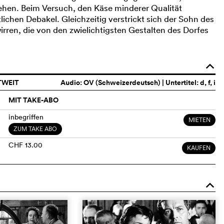
iehen. Beim Versuch, den Käse minderer Qualität
lichen Debakel. Gleichzeitig verstrickt sich der Sohn des
ren, die von den zwielichtigsten Gestalten des Dorfes
o
TWEIT
Audio:
OV (Schweizerdeutsch)
| Untertitel: d, f, i
MIT TAKE-ABO
inbegriffen
MIETEN
ZUM TAKE ABO
CHF 13.00
KAUFEN
o