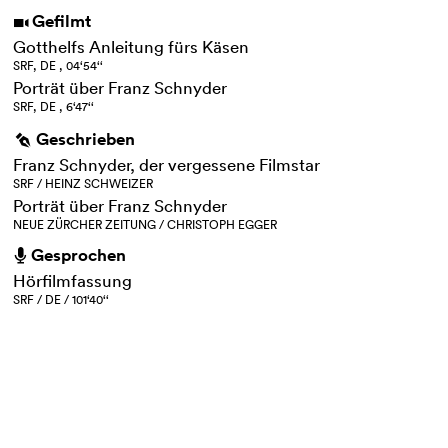
Gefilmt
i
Gotthelfs Anleitung fürs Käsen
SRF, DE , 04‘54‘‘
Porträt über Franz Schnyder
SRF, DE , 6‘47‘‘
Geschrieben
g
Franz Schnyder, der vergessene Filmstar
SRF / HEINZ SCHWEIZER
Porträt über Franz Schnyder
NEUE ZÜRCHER ZEITUNG / CHRISTOPH EGGER
Gesprochen
h
Hörfilmfassung
SRF / DE / 101‘40‘‘