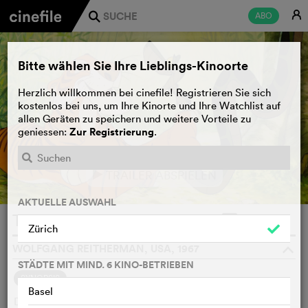
E
ABO
j
Bitte wählen Sie Ihre Lieblings-Kinoorte
Herzlich willkommen bei cinefile! Registrieren Sie sich
kostenlos bei uns, um Ihre Kinorte und Ihre Watchlist auf
allen Geräten zu speichern und weitere Vorteile zu
Zur Registrierung
geniessen:
.
TRAILER ABSPIELEN
e
AKTUELLE AUSWAHL
The Jungle Book
WATCHLIST
F
Zürich
WOLFGANG REITHERMAN, USA, 1967
o
STÄDTE MIT MIND. 6 KINO-BETRIEBEN
SYNOPSIS
Basel
Der kleine Mogli, der bislang im Dschungel aufgewachsen