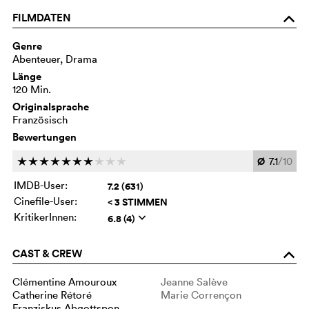
FILMDATEN
o
Genre
Abenteuer, Drama
Länge
120 Min.
Originalsprache
Französisch
Bewertungen
Ø
7.1
/10
c
c
c
c
c
c
c
c
c
c
IMDB-User:
7.2 (631)
Cinefile-User:
< 3 STIMMEN
KritikerInnen:
6.8 (4)
q
CAST & CREW
o
Clémentine Amouroux
Jeanne Salève
Catherine Rétoré
Marie Corrençon
Franziskus Abgottspon