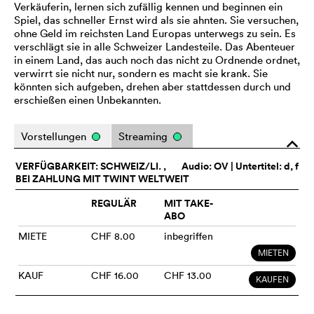
Verkäuferin, lernen sich zufällig kennen und beginnen ein
Spiel, das schneller Ernst wird als sie ahnten. Sie versuchen,
ohne Geld im reichsten Land Europas unterwegs zu sein. Es
verschlägt sie in alle Schweizer Landesteile. Das Abenteuer
in einem Land, das auch noch das nicht zu Ordnende ordnet,
verwirrt sie nicht nur, sondern es macht sie krank. Sie
könnten sich aufgeben, drehen aber stattdessen durch und
erschießen einen Unbekannten.
Vorstellungen
Streaming
o
VERFÜGBARKEIT: SCHWEIZ/LI. ,
Audio:
OV
| Untertitel: d, f
BEI ZAHLUNG MIT TWINT WELTWEIT
REGULÄR
MIT TAKE-
ABO
MIETE
CHF 8.00
inbegriffen
MIETEN
KAUF
CHF 16.00
CHF 13.00
KAUFEN