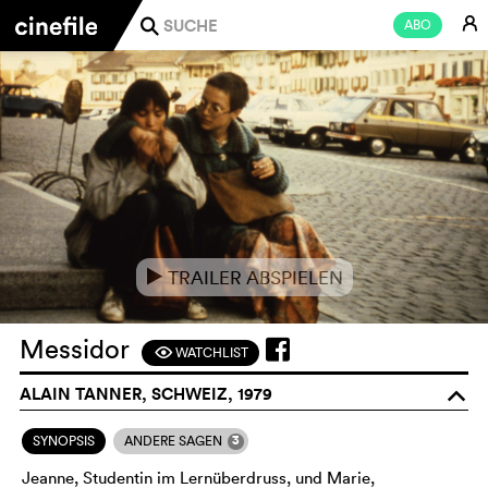
E
ABO
j
TRAILER ABSPIELEN
e
Messidor
WATCHLIST
F
ALAIN TANNER, SCHWEIZ, 1979
o
3
SYNOPSIS
ANDERE SAGEN
Jeanne, Studentin im Lernüberdruss, und Marie,