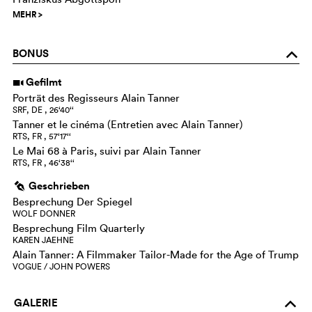
MEHR
>
BONUS
o
Gefilmt
i
Porträt des Regisseurs Alain Tanner
SRF, DE , 26‘40‘‘
Tanner et le cinéma (Entretien avec Alain Tanner)
RTS, FR , 57‘17‘‘
Le Mai 68 à Paris, suivi par Alain Tanner
RTS, FR , 46‘38‘‘
Geschrieben
g
Besprechung Der Spiegel
WOLF DONNER
Besprechung Film Quarterly
KAREN JAEHNE
Alain Tanner: A Filmmaker Tailor-Made for the Age of Trump
VOGUE / JOHN POWERS
GALERIE
o