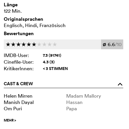
Länge
122 Min.
Originalsprachen
Englisch, Hindi, Französisch
Bewertungen
6.6
/10
c
c
c
c
c
c
c
c
c
c
Ø
IMDB-User:
7.3 (91741)
Cinefile-User:
4.3 (3)
KritikerInnen:
< 3 STIMMEN
CAST & CREW
o
Helen Mirren
Madam Mallory
Manish Dayal
Hassan
Om Puri
Papa
MEHR
>