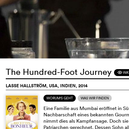
The Hundred-Foot Journey
WAT
F
LASSE HALLSTRÖM, USA, INDIEN, 2014
WORUM'S GEHT
WAS WIR FINDEN
Eine Familie aus Mumbai eröffnet in Sü
Nachbarschaft eines bekannten Gourmet
nimmt dies als Kampfansage. Doch sie 
Patriarchen gerechnet. Dessen Sohn all