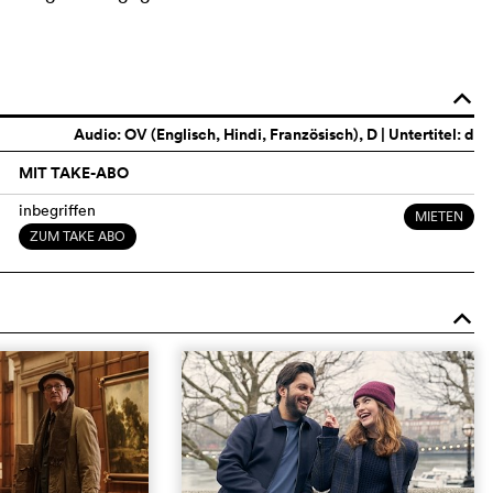
o
Audio:
OV (Englisch, Hindi, Französisch)
, D | Untertitel: d
MIT TAKE-ABO
inbegriffen
MIETEN
ZUM TAKE ABO
o