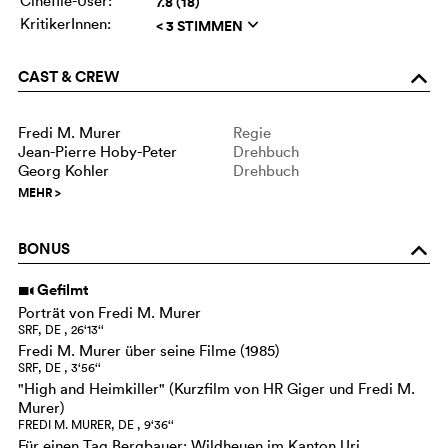
Cinefile-User:
7.8 (18)
KritikerInnen:
< 3 STIMMEN
q
CAST & CREW
o
Fredi M. Murer
Regie
Jean-Pierre Hoby-Peter
Drehbuch
Georg Kohler
Drehbuch
MEHR
>
BONUS
o
Gefilmt
i
Porträt von Fredi M. Murer
SRF, DE , 26‘13‘‘
Fredi M. Murer über seine Filme (1985)
SRF, DE , 3‘56‘‘
"High and Heimkiller" (Kurzfilm von HR Giger und Fredi M.
Murer)
FREDI M. MURER, DE , 9‘36‘‘
Für einen Tag Bergbauer: Wildheuen im Kanton Uri