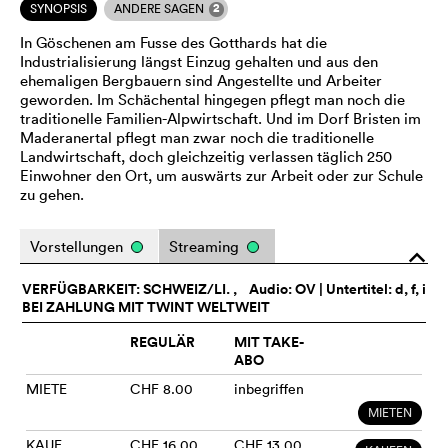
2
SYNOPSIS
ANDERE SAGEN
In Göschenen am Fusse des Gotthards hat die
Industrialisierung längst Einzug gehalten und aus den
ehemaligen Bergbauern sind Angestellte und Arbeiter
geworden. Im Schächental hingegen pflegt man noch die
traditionelle Familien-Alpwirtschaft. Und im Dorf Bristen im
Maderanertal pflegt man zwar noch die traditionelle
Landwirtschaft, doch gleichzeitig verlassen täglich 250
Einwohner den Ort, um auswärts zur Arbeit oder zur Schule
zu gehen.
Vorstellungen
Streaming
o
VERFÜGBARKEIT: SCHWEIZ/LI. ,
Audio:
OV
| Untertitel: d, f, i
BEI ZAHLUNG MIT TWINT WELTWEIT
REGULÄR
MIT TAKE-
ABO
MIETE
CHF 8.00
inbegriffen
MIETEN
KAUF
CHF 16.00
CHF 13.00