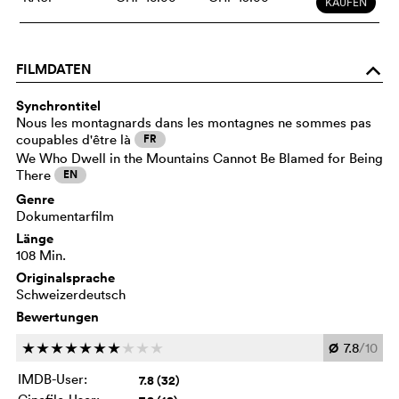
KAUFEN
FILMDATEN
o
Synchrontitel
Nous les montagnards dans les montagnes ne sommes pas
coupables d'être là
FR
We Who Dwell in the Mountains Cannot Be Blamed for Being
There
EN
Genre
Dokumentarfilm
Länge
108 Min.
Originalsprache
Schweizerdeutsch
Bewertungen
Ø
7.8
/10
c
c
c
c
c
c
c
c
c
c
IMDB-User:
7.8 (32)