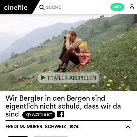
E
ABO
j
TRAILER ABSPIELEN
e
Wir Bergler in den Bergen sind
eigentlich nicht schuld, dass wir da
sind
WATCHLIST
F
FREDI M. MURER, SCHWEIZ, 1974
o