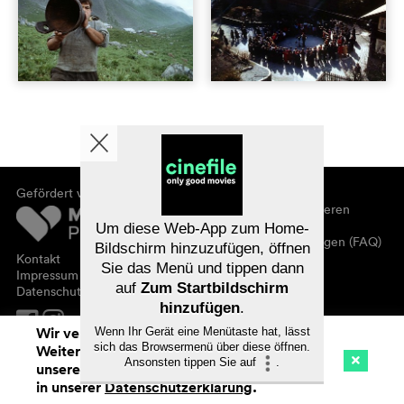
Gefördert von
Über cinefile
Registrieren/abonnieren
Newsletter
Um diese Web-App zum Home-
Häufig gestellte Fragen (FAQ)
Bildschirm hinzuzufügen, öffnen
Kontakt
Sie das Menü und tippen dann
Gutscheine
Impressum
auf
Zum Startbildschirm
Datenschutz
hinzufügen
.
Wir verwenden Cookies. Mit dem
Wenn Ihr Gerät eine Menütaste hat, lässt
sich das Browsermenü über diese öffnen.
Weitersurfen auf cinefile.ch stimmen Sie
Ansonsten tippen Sie auf
.
unserer Cookie-Nutzung zu. Mehr Infos
Kino
Streaming
Watchlist (
0
)
in unserer
Datenschutzerklärung
.
Na