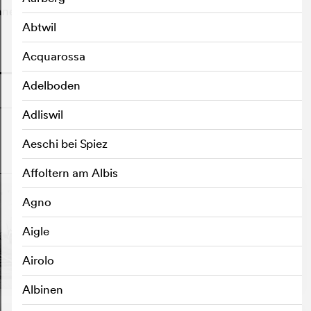
innen zur verschwimmen.
Abtwil
Acquarossa
o
Adelboden
Adliswil
Aeschi bei Spiez
o
Affoltern am Albis
Agno
Aigle
Airolo
Albinen