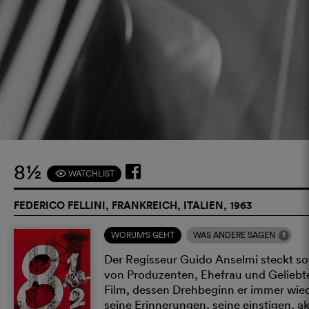
8½
WATCHLIST
F
FEDERICO FELLINI, FRANKREICH, ITALIEN, 1963
1
WORUM'S GEHT
WAS ANDERE SAGEN
Der Regisseur Guido Anselmi steckt sow
von Produzenten, Ehefrau und Geliebter
Film, dessen Drehbeginn er immer wiede
seine Erinnerungen, seine einstigen, a