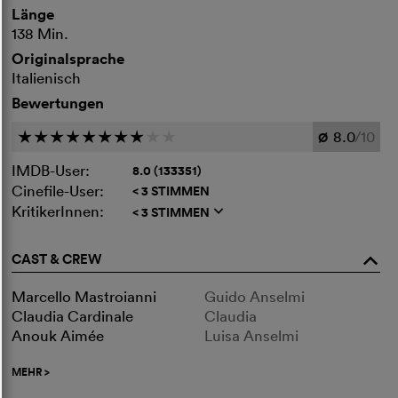
Länge
138 Min.
Originalsprache
Italienisch
Bewertungen
8.0
/10
c
c
c
c
c
c
c
c
c
c
Ø
IMDB-User:
8.0 (133351)
Cinefile-User:
< 3 STIMMEN
KritikerInnen:
< 3 STIMMEN
q
CAST & CREW
o
Marcello Mastroianni
Guido Anselmi
Claudia Cardinale
Claudia
Anouk Aimée
Luisa Anselmi
MEHR
>