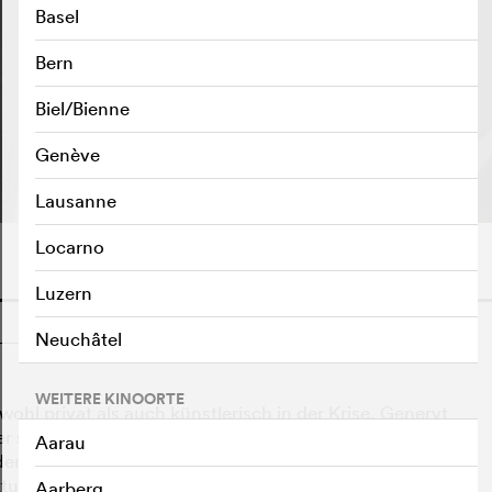
Basel
Bern
Biel/Bienne
TRAILER ABSPIELEN
e
Genève
Lausanne
Locarno
Luzern
o
Neuchâtel
WEITERE KINOORTE
ohl privat als auch künstlerisch in der Krise. Genervt
 sucht er verzweifelt nach Inspiration für seinen neuen
Aarau
r verschiebt. Stattdessen fährt er zu einer Kur, wo ihn
ktuellen und erhofften Beziehungen aber erst recht
Aarberg