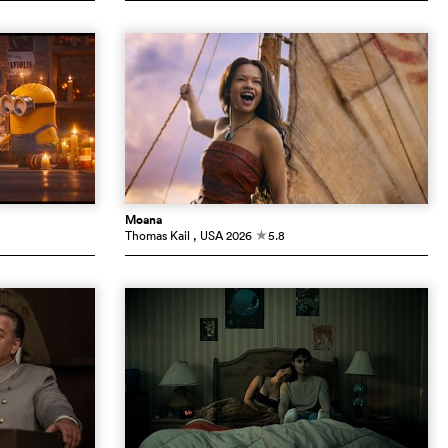
Moana
Thomas Kail
, USA
2026
5.8
c