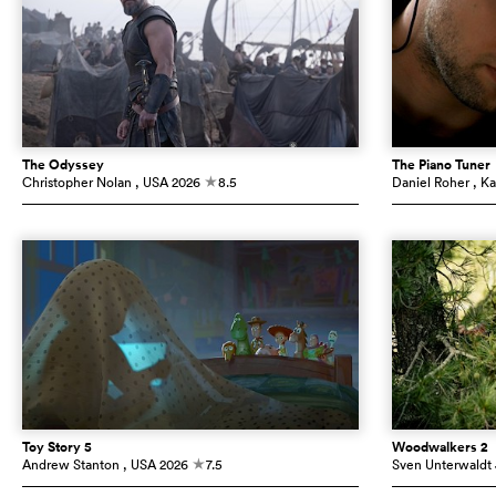
The Odyssey
The Piano Tuner
Christopher Nolan
, USA
2026
8.5
Daniel Roher
, K
c
Toy Story 5
Woodwalkers 2
Andrew Stanton
, USA
2026
7.5
Sven Unterwaldt J
c