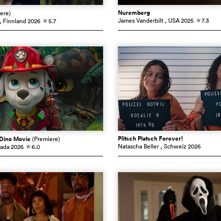
Nuremberg
ere)
James Vanderbilt
, USA
2025
7.3
, Finnland
2026
5.7
c
c
Plitsch Platsch Forever!
 Dino Movie
(Premiere)
Natascha Beller
, Schweiz
2026
nada
2026
6.0
c