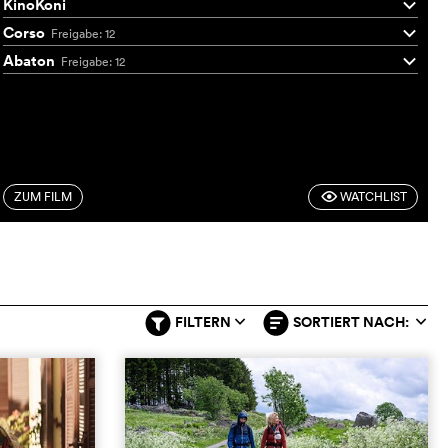
KinoKoni
q
Corso
Freigabe: 12
q
Abaton
Freigabe: 12
q
ZUM FILM
WATCHLIST
F
FILTERN
SORTIERT NACH:
q
q