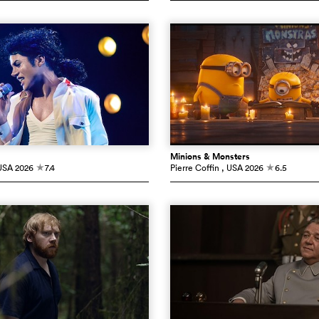
Minions & Monsters
USA
2026
7.4
Pierre Coffin
, USA
2026
6.5
c
c