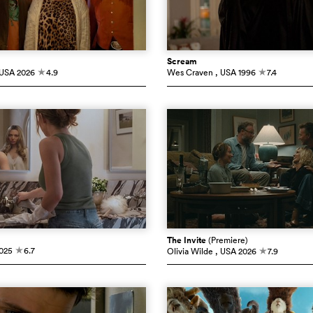
Scream
 USA
2026
4.9
Wes Craven
, USA
1996
7.4
c
c
The Invite
(Premiere)
025
6.7
Olivia Wilde
, USA
2026
7.9
c
c