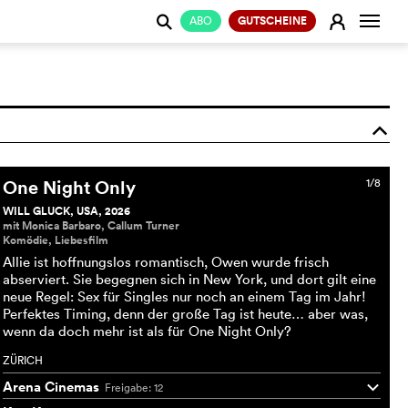
Naviga
E
ABO
GUTSCHEINE
j
o
One Night Only
1/8
WILL GLUCK, USA, 2026
mit Monica Barbaro, Callum Turner
Komödie, Liebesfilm
Allie ist hoffnungslos romantisch, Owen wurde frisch
abserviert. Sie begegnen sich in New York, und dort gilt eine
neue Regel: Sex für Singles nur noch an einem Tag im Jahr!
Perfektes Timing, denn der große Tag ist heute… aber was,
wenn da doch mehr ist als für One Night Only?
ZÜRICH
Arena Cinemas
Freigabe: 12
q