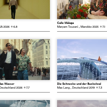
Calle Málaga
SA
2026
6.8
Maryam Touzani
, Marokko
2025
7.1
c
c
das Wasser
Die Schnecke und der Buckelwal
 Deutschland
2026
7.7
Max Lang
, Deutschland
2019
7.3
c
c