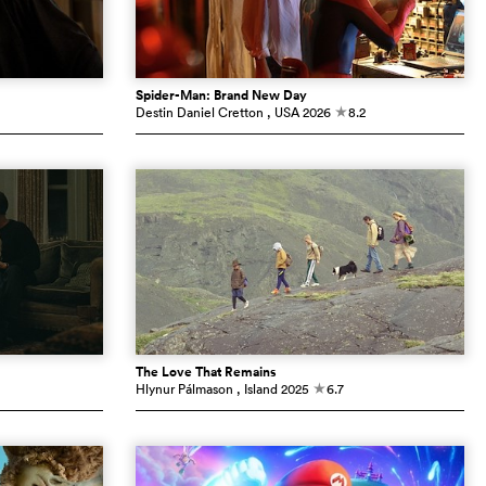
Spider-Man: Brand New Day
Destin Daniel Cretton
, USA
2026
8.2
c
The Love That Remains
Hlynur Pálmason
, Island
2025
6.7
c