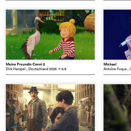
Meine Freundin Conni 2
Michael
Dirk Hampel
, Deutschland
2026
6.8
Antoine Fuqua
, 
c