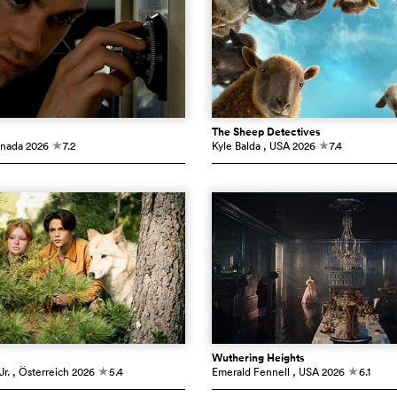
The Sheep Detectives
anada
2026
7.2
Kyle Balda
, USA
2026
7.4
c
c
Wuthering Heights
r.
, Österreich
2026
5.4
Emerald Fennell
, USA
2026
6.1
c
c