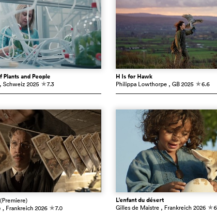
f Plants and People
H Is for Hawk
, Schweiz
2025
7.3
Philippa Lowthorpe
, GB
2025
6.6
c
c
L’enfant du désert
(Premiere)
Gilles de Maistre
, Frankreich
2026
6
é
, Frankreich
2026
7.0
c
c