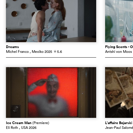
Dreams
Flying Scents - O
Michel Franco
, Mexiko
2025
5.6
Antshi von Moos
c
Ice Cream Man
(Premiere)
L’affaire Bojarski
Eli Roth
, USA
2026
Jean-Paul Salom