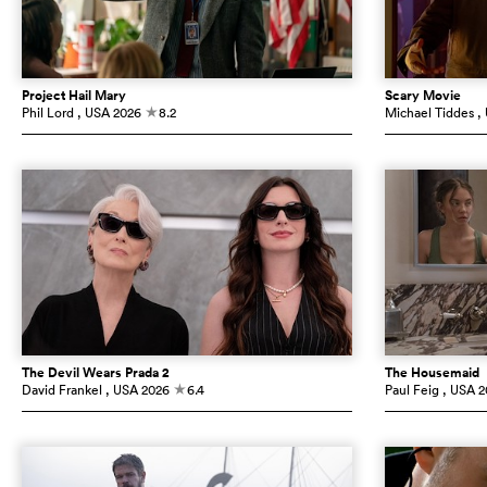
Project Hail Mary
Scary Movie
Phil Lord
, USA
2026
8.2
Michael Tiddes
,
c
The Devil Wears Prada 2
The Housemaid
David Frankel
, USA
2026
6.4
Paul Feig
, USA
2
c