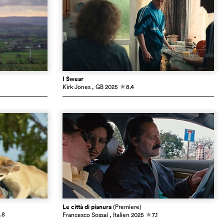
I Swear
Kirk Jones
, GB
2025
8.4
c
Le città di pianura
(Premiere)
.8
Francesco Sossai
, Italien
2025
7.1
c