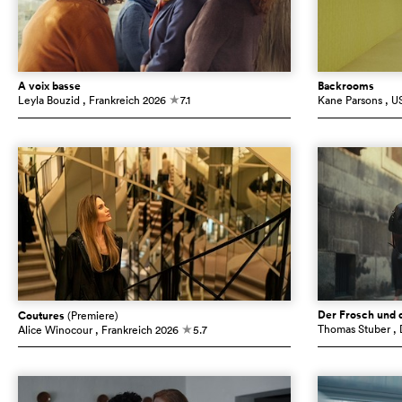
À voix basse
Backrooms
Leyla Bouzid
, Frankreich
2026
7.1
Kane Parsons
, U
c
Der Frosch und 
Coutures
(Premiere)
Thomas Stuber
,
Alice Winocour
, Frankreich
2026
5.7
c