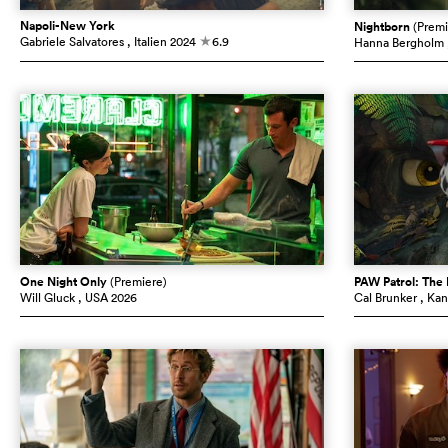
Napoli-New York
Nightborn
(Premi
Gabriele Salvatores
, Italien
2024
6.9
Hanna Bergholm
c
One Night Only
(Premiere)
PAW Patrol: The
Will Gluck
, USA
2026
Cal Brunker
, Ka