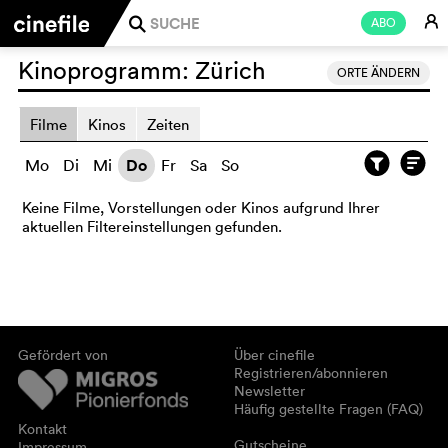
E
ABO
j
Kinoprogramm:
Zürich
ORTE ÄNDERN
Filme
Kinos
Zeiten
Mo
Di
Mi
Do
Fr
Sa
So
Keine Filme, Vorstellungen oder Kinos aufgrund Ihrer
aktuellen Filtereinstellungen gefunden.
Gefördert von
Über cinefile
Registrieren/abonnieren
Newsletter
Häufig gestellte Fragen (FAQ)
Kontakt
Gutscheine
Impressum