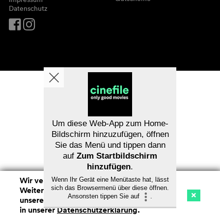
Datenschutz
Um diese Web-App zum Home-
Bildschirm hinzuzufügen, öffnen
Sie das Menü und tippen dann
auf
Zum Startbildschirm
hinzufügen
.
Wir verwenden Cookies. Mit dem
Wenn Ihr Gerät eine Menütaste hat, lässt
sich das Browsermenü über diese öffnen.
Weitersurfen auf cinefile.ch stimmen Sie
Ansonsten tippen Sie auf
.
unserer Cookie-Nutzung zu. Mehr Infos
Kino
Streaming
Watchlist (
0
)
in unserer
Datenschutzerklärung
.
Na