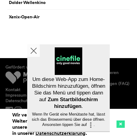
Dolder Wellenkino
Xenix-Open-Air
Gefördert von
Über cinefile
Registrieren/abonnieren
Newsletter
Um diese Web-App zum Home-
Häufig gestellte Fragen (FAQ)
Bildschirm hinzuzufügen, öffnen
Kontakt
Sie das Menü und tippen dann
Gutscheine
Impressum
auf
Zum Startbildschirm
Datenschutz
hinzufügen
.
Wir verwenden Cookies. Mit dem
Wenn Ihr Gerät eine Menütaste hat, lässt
sich das Browsermenü über diese öffnen.
Weitersurfen auf cinefile.ch stimmen Sie
Ansonsten tippen Sie auf
.
unserer Cookie-Nutzung zu. Mehr Infos
Kino
Streaming
Watchlist (
0
)
in unserer
Datenschutzerklärung
.
Na