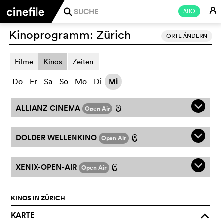
E
ABO
j
Kinoprogramm:
Zürich
ORTE ÄNDERN
Filme
Kinos
Zeiten
Do
Fr
Sa
So
Mo
Di
Mi
q
ALLIANZ CINEMA
Open Air
l
q
DOLDER WELLENKINO
Open Air
l
q
XENIX-OPEN-AIR
Open Air
l
KINOS IN ZÜRICH
KARTE
o