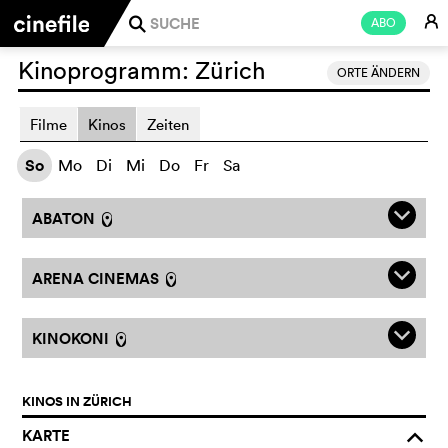
E
ABO
j
Kinoprogramm:
Zürich
ORTE ÄNDERN
Filme
Kinos
Zeiten
So
Mo
Di
Mi
Do
Fr
Sa
q
ABATON
l
q
ARENA CINEMAS
l
q
KINOKONI
l
KINOS IN ZÜRICH
KARTE
o