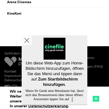
Arena Cinemas
KinoKoni
Gefördert von
Über cinefile
Registrieren/abonnieren
Newsletter
Um diese Web-App zum Home-
Häufig gestellte Fragen (FAQ)
Bildschirm hinzuzufügen, öffnen
Kontakt
Sie das Menü und tippen dann
Gutscheine
Impressum
auf
Zum Startbildschirm
Datenschutz
hinzufügen
.
Wir verwenden Cookies. Mit dem
Wenn Ihr Gerät eine Menütaste hat, lässt
sich das Browsermenü über diese öffnen.
Weitersurfen auf cinefile.ch stimmen Sie
Ansonsten tippen Sie auf
.
unserer Cookie-Nutzung zu. Mehr Infos
Kino
Streaming
Watchlist (
0
)
in unserer
Datenschutzerklärung
.
Na