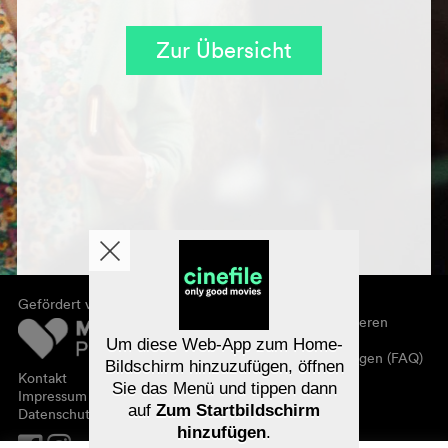
Zur Übersicht
Gefördert von
Über cinefile
Registrieren/abonnieren
Newsletter
Um diese Web-App zum Home-
Häufig gestellte Fragen (FAQ)
Bildschirm hinzuzufügen, öffnen
Kontakt
Sie das Menü und tippen dann
Gutscheine
Impressum
auf
Zum Startbildschirm
Datenschutz
hinzufügen
.