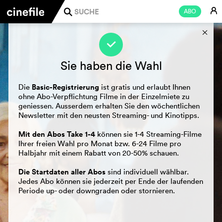
E
ABO
j
s
f
Sie haben die Wahl
Basic-Registrierung
Die
ist gratis und erlaubt Ihnen
ohne Abo-Verpflichtung Filme in der Einzelmiete zu
geniessen. Ausserdem erhalten Sie den wöchentlichen
Newsletter mit den neusten Streaming- und Kinotipps.
Mit den Abos Take 1-4
können sie 1-4 Streaming-Filme
Ihrer freien Wahl pro Monat bzw. 6-24 Filme pro
Halbjahr mit einem Rabatt von 20-50% schauen.
Die Startdaten aller Abos
sind individuell wählbar.
Jedes Abo können sie jederzeit per Ende der laufenden
Periode up- oder downgraden oder stornieren.