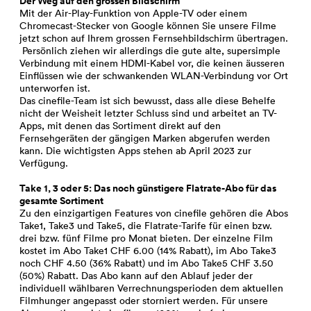
Der Weg auf den grossen Bildschirm
Mit der Air-Play-Funktion von Apple-TV oder einem
Chromecast-Stecker von Google können Sie unsere Filme
jetzt schon auf Ihrem grossen Fernsehbildschirm übertragen.
Persönlich ziehen wir allerdings die gute alte, supersimple
Verbindung mit einem HDMI-Kabel vor, die keinen äusseren
Einflüssen wie der schwankenden WLAN-Verbindung vor Ort
unterworfen ist.
Das cinefile-Team ist sich bewusst, dass alle diese Behelfe
nicht der Weisheit letzter Schluss sind und arbeitet an TV-
Apps, mit denen das Sortiment direkt auf den
Fernsehgeräten der gängigen Marken abgerufen werden
kann. Die wichtigsten Apps stehen ab April 2023 zur
Verfügung.
Take 1, 3 oder 5: Das noch günstigere Flatrate-Abo für das
gesamte Sortiment
Zu den einzigartigen Features von cinefile gehören die Abos
Take1, Take3 und Take5, die Flatrate-Tarife für einen bzw.
drei bzw. fünf Filme pro Monat bieten. Der einzelne Film
kostet im Abo Take1 CHF 6.00 (14% Rabatt), im Abo Take3
noch CHF 4.50 (36% Rabatt) und im Abo Take5 CHF 3.50
(50%) Rabatt. Das Abo kann auf den Ablauf jeder der
individuell wählbaren Verrechnungsperioden dem aktuellen
Filmhunger angepasst oder storniert werden. Für unsere