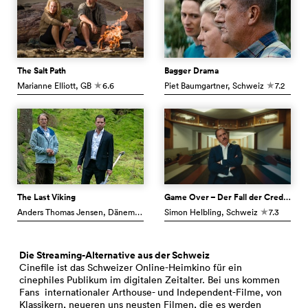
The Salt Path
Bagger Drama
Marianne Elliott
, GB
6.6
Piet Baumgartner
, Schweiz
7.2
c
c
The Last Viking
Game Over – Der Fall der Credit Suisse
Anders Thomas Jensen
, Dänemark
7.1
Simon Helbling
, Schweiz
7.3
c
c
Die Streaming-Alternative aus der Schweiz
Cinefile ist das Schweizer Online-Heimkino für ein
cinephiles Publikum im digitalen Zeitalter. Bei uns kommen
Fans internationaler Arthouse- und Independent-Filme, von
Klassikern, neueren uns neusten Filmen, die es werden