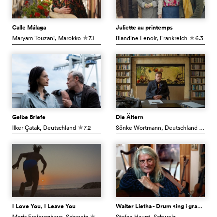
Calle Málaga
Juliette au printemps
Maryam Touzani
, Marokko
7.1
Blandine Lenoir
, Frankreich
6.3
c
c
Gelbe Briefe
Die Ältern
Ilker Çatak
, Deutschland
7.2
Sönke Wortmann
, Deutschland
6.2
c
c
I Love You, I Leave You
Walter Lietha - Drum sing i grad drum
Moris Freiburghaus
, Schweiz
8.2
Stefan Haupt
, Schweiz
c