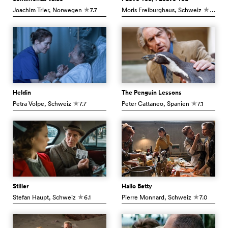
Joachim Trier
, Norwegen
7.7
Moris Freiburghaus
, Schweiz
8.2
c
c
Heldin
The Penguin Lessons
Petra Volpe
, Schweiz
7.7
Peter Cattaneo
, Spanien
7.1
c
c
Stiller
Hallo Betty
Stefan Haupt
, Schweiz
6.1
Pierre Monnard
, Schweiz
7.0
c
c