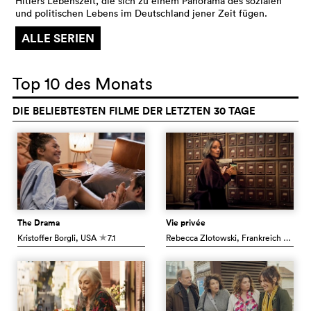
Hitlers Lebenszeit, die sich zu einem Panorama des sozialen
und politischen Lebens im Deutschland jener Zeit fügen.
ALLE SERIEN
Top 10 des Monats
DIE BELIEBTESTEN FILME DER LETZTEN 30 TAGE
The Drama
Vie privée
Kristoffer Borgli
, USA
7.1
Rebecca Zlotowski
, Frankreich
5.9
c
c