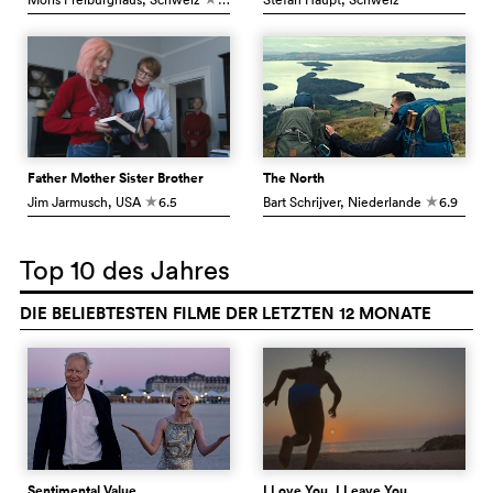
Father Mother Sister Brother
The North
Jim Jarmusch
, USA
6.5
Bart Schrijver
, Niederlande
6.9
c
c
Top 10 des Jahres
DIE BELIEBTESTEN FILME DER LETZTEN 12 MONATE
Sentimental Value
I Love You, I Leave You