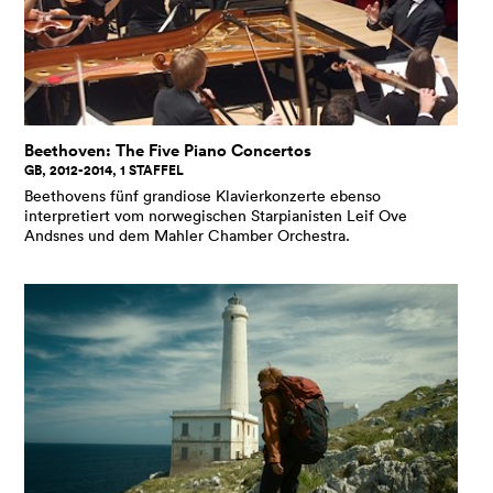
bei Klick auf die Apps.
Download:
Bei Samsung und LG auf «Apps» klicken
und in der Suche «cinefile» eingeben. Bei AndroidTV
auf Apps klicken, den Google-Play-Store anklicken
und in der Suche «cinefile» eingeben.
Beethoven: The Five Piano Concertos
Login:
Beim ersten Login den QR-Code scannen oder
GB, 2012-2014, 1 STAFFEL
die bei Cinefile hinterlegte Mailadresse und Ihr
Passwort eingeben. Danach ist keine erneute
Beethovens fünf grandiose Klavierkonzerte ebenso
interpretiert vom norwegischen Starpianisten Leif Ove
Anmeldung nötig.
Andsnes und dem Mahler Chamber Orchestra.