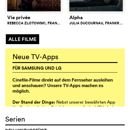
Vie privée
Alpha
REBECCA ZLOTOWSKI
, FRANKREICH
JULIA DUCOURNAU
5.9
, FRANKREICH
c
ALLE FILME
Neue TV-Apps
FÜR SAMSUNG UND LG
Cinefile-Filme direkt auf dem Fernseher ausleihen
und anschauen? Unsere TV-Apps machen es
möglich.
Der Stand der Dinge:
Nebst unserer bewährten App
für Geräte mit dem Betriebssystem AndroidTV sind
neu auch TV-Apps für folgende Geräte und
Serien
Betriebssysteme verfügbar:
Samsung:
Alle Geräte ab Baujahr 2021/22 bzw.