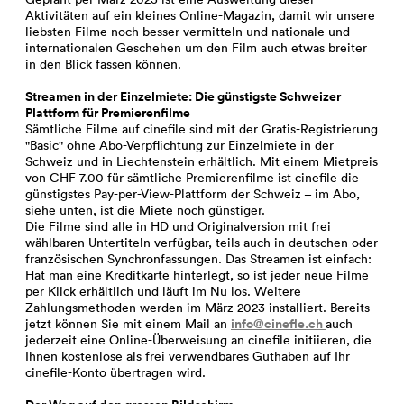
Aktivitäten auf ein kleines Online-Magazin, damit wir unsere
liebsten Filme noch besser vermitteln und nationale und
internationalen Geschehen um den Film auch etwas breiter
in den Blick fassen können.
Streamen in der Einzelmiete: Die günstigste Schweizer
Plattform für Premierenfilme
Sämtliche Filme auf cinefile sind mit der Gratis-Registrierung
"Basic" ohne Abo-Verpflichtung zur Einzelmiete in der
Schweiz und in Liechtenstein erhältlich. Mit einem Mietpreis
von CHF 7.00 für sämtliche Premierenfilme ist cinefile die
günstigstes Pay-per-View-Plattform der Schweiz – im Abo,
siehe unten, ist die Miete noch günstiger.
Die Filme sind alle in HD und Originalversion mit frei
wählbaren Untertiteln verfügbar, teils auch in deutschen oder
französischen Synchronfassungen. Das Streamen ist einfach:
Hat man eine Kreditkarte hinterlegt, so ist jeder neue Filme
per Klick erhältlich und läuft im Nu los. Weitere
Zahlungsmethoden werden im März 2023 installiert. Bereits
info@cinefle.ch
jetzt können Sie mit einem Mail an
auch
jederzeit eine Online-Überweisung an cinefile initiieren, die
Ihnen kostenlose als frei verwendbares Guthaben auf Ihr
cinefile-Konto übertragen wird.