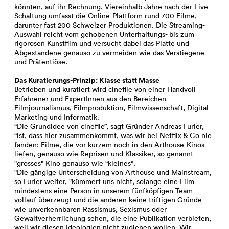
könnten, auf ihr Rechnung. Viereinhalb Jahre nach der Live-
Schaltung umfasst die Online-Plattform rund 700 Filme,
darunter fast 200 Schweizer Produktionen. Die Streaming-
Auswahl reicht vom gehobenen Unterhaltungs- bis zum
rigorosen Kunstfilm und versucht dabei das Platte und
Abgestandene genauso zu vermeiden wie das Verstiegene
und Prätentiöse.
Das Kuratierungs-Prinzip: Klasse statt Masse
Betrieben und kuratiert wird cinefile von einer Handvoll
Erfahrener und ExpertInnen aus den Bereichen
Filmjournalismus, Filmproduktion, Filmwissenschaft, Digital
Marketing und Informatik.
“Die Grundidee von cinefile”, sagt Gründer Andreas Furler,
“ist, dass hier zusammenkommt, was wir bei Netflix & Co nie
fanden: Filme, die vor kurzem noch in den Arthouse-Kinos
liefen, genauso wie Reprisen und Klassiker, so genannt
"grosses" Kino genauso wie “kleines“.
"Die gängige Unterscheidung von Arthouse und Mainstream,
so Furler weiter, "kümmert uns nicht, solange eine Film
mindestens eine Person in unserem fünfköpfigen Team
vollauf überzeugt und die anderen keine triftigen Gründe
wie unverkennbaren Rassismus, Sexismus oder
Gewaltverherrlichung sehen, die eine Publikation verbieten,
weil wir diesen Ideologien nicht zudienen wollen. Wir