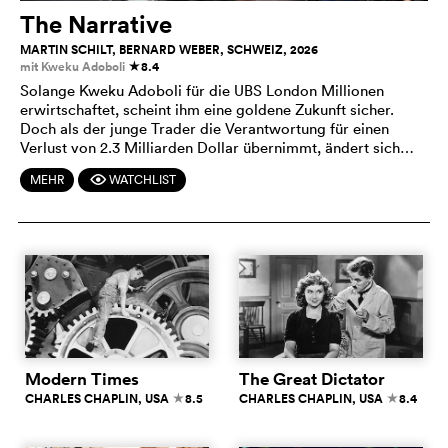
The Narrative
MARTIN SCHILT, BERNARD WEBER, SCHWEIZ, 2026
mit Kweku Adoboli
8.4
c
Solange Kweku Adoboli für die UBS London Millionen
erwirtschaftet, scheint ihm eine goldene Zukunft sicher.
Doch als der junge Trader die Verantwortung für einen
Verlust von 2.3 Milliarden Dollar übernimmt, ändert sich…
MEHR
WATCHLIST
F
Modern Times
The Great Dictator
CHARLES CHAPLIN
, USA
8.5
CHARLES CHAPLIN
, USA
8.4
c
c