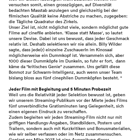
versuchen somit, einen grosszügigen, auf Diversität
bedachten Masstab anzulegen und gleichzeitig bei der
filmischen Qualität keine Abstriche zu machen, zugegeben:
die Tägliche Quadratur des Zirkels.
Unser Ziel ist, nicht möglichst viele, sondern möglichst gute
Filme auf cinefile anbieten. 'Klasse statt Masse', so lautet
unsere Devise. Dabei ist uns bewusst, dass jeder Geschmack
relativ ist. Deshalb selektieren wir nie allein. Billy Wilder
sagte, dass jede(r) einzelne ZuschauerIn im Kinosaal
möglicherweise ein Dummkopf ist. Versammeln sich, aber
1000 dieser Dummköpfe im Dunkeln, so fuhr er fort, dann
käme da "kritisches Genie" zusammen. Uns gefällt diese
Bonmot zur Schwarm-Intelligenz, auch wenn unser Team
bislang bloss aus fünf cinephilen Dummköpfen besteht. "
Jeder Film mit Begleitung und 5 Minuten Probezeit
Weil uns die Relativität jeder Selektion bewusst ist, geben
wir unserem Streaming-Publikum vor der Miete jedes Films
fünf unverbindliche Gratisminuten lang Gelegenheit, sich
einen eigenen Eindruck zu verschaffen.
Zudem begleiten wir jeden Streaming-Film nicht nur mit
griffigen Handlungs-Angaben, Standbildern, Postern und
Trailern, sondern auch mit Kurzkritiken und Bonusmaterialien,
wie wir selber verfassen oder im Netz zusammensuchen.
Geplant per März 2023 ist eine Ausweitung dieser