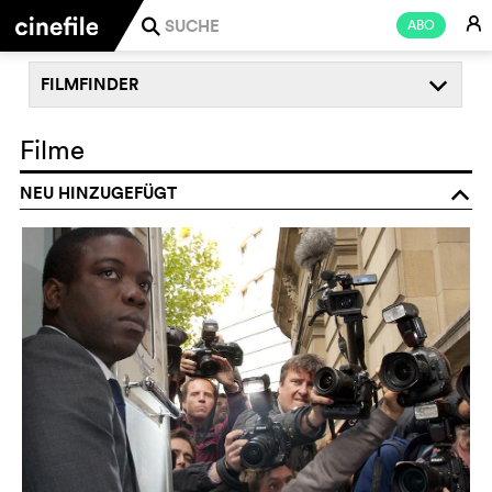
E
ABO
j
FILMFINDER
q
Filme
NEU HINZUGEFÜGT
o