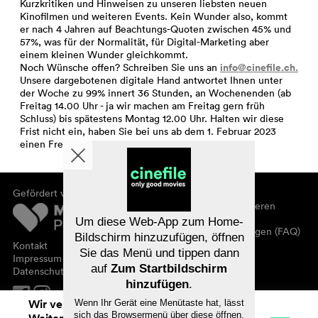
Kurzkritiken und Hinweisen zu unseren liebsten neuen
Kinofilmen und weiteren Events. Kein Wunder also, kommt
er nach 4 Jahren auf Beachtungs-Quoten zwischen 45% und
57%, was für der Normalität, für Digital-Marketing aber
einem kleinen Wunder gleichkommt.
info@cinefile.ch.
Noch Wünsche offen? Schreiben Sie uns an
Unsere dargebotenen digitale Hand antwortet Ihnen unter
der Woche zu 99% innert 36 Stunden, an Wochenenden (ab
Freitag 14.00 Uhr - ja wir machen am Freitag gern früh
Schluss) bis spätestens Montag 12.00 Uhr. Halten wir diese
Frist nicht ein, haben Sie bei uns ab dem 1. Februar 2023
einen Freifilm zu gut.
Gefördert von
Über cinefile
Registrieren/abonnieren
Newsletter
Um diese Web-App zum Home-
Häufig gestellte Fragen (FAQ)
Bildschirm hinzuzufügen, öffnen
Kontakt
Sie das Menü und tippen dann
Gutscheine
Impressum
auf
Zum Startbildschirm
Datenschutz
hinzufügen
.
Wir verwenden Cookies. Mit dem
Wenn Ihr Gerät eine Menütaste hat, lässt
sich das Browsermenü über diese öffnen.