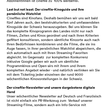
AbonnentInnen ist cinefile zu 100% werbefrei.
Last but not least: Der cinefile-Kinoguide und Ihre
persönliche Watchlist
Cinefiles sind Kinofans. Deshalb bemühen wir uns seit bald
fünf Jahren auch, den beststrukturierten und umfassendsten
Kinoguide der Schweiz herauszugeben. Bei uns können Sie
das komplette Kinoprogramm des Landes nicht nur nach
Filmen, Zeiten und Kinos geordnet und nach ihren Kriterien
gefiltert konsultieren, sondern sämtliche Kinoorte auch nach
Ihren Bedürfnissen kombinieren und die Filme, die sie ins
Auge fassen, in ihrer persönlichen Watchlist abspeichern, die
sich automatisch auch mit Ihren Streaming-Favoriten
abgleicht. Im Gegensatz zur kompletten Konkurrenz
inklusive Google geben wir auch um sämtliche
Programmkinos und Open-airs mit ihrem und ihrem
kompletten Angebot wieder - und natürlich verlinken wir Sie
mit dem Ticketing jeder einzelnen der rund 9000
wöchentlichen Kinovorstellungen in der Schweiz.
Der cinefile-Newsletter und unsere dargebotene digitale
Hand
Unser wöchentlicher Newsletter auf Deutsch und Französisch
ist nicht einfach ein PR-Werkzeug zum Verkauf unserer
Streaming-Filme, sondern auch ein Info-Service mit