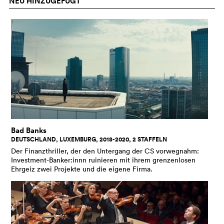
NEU HINZUGEFÜGT
Betriebssystem Tizen 6.5. Die Angaben zum
Betriebssystem Ihres Geräts finden Sie mit Klick auf
das Symbol für die Einstellungen Ihres Geräts. Wir
warten auf die Freischaltung weiterer Geräte-Gen bis
Baujahr 2017 bzw. Tizen 3.0 durch Samsung.
LG:
Alle Geräte ab Baujahr 2020 bzw. den LG-
Betriebssystemen webOS 5.0 oder webOS22ff. Die
Infos zum Betriebssystem Ihres Geräts finden Sie
über das Zahnradsymbol Ihrer Fernbedienung, dann:
Alle Einstellungen > Allgemein > Geräte > TV-
Informationen > webOS
Bad Banks
Sony und Philips:
Alle Geräte mit
DEUTSCHLAND, LUXEMBURG, 2018-2020, 2 STAFFELN
dem Betriebssystem AndroidTV, ca. ab Baujahr 2017,
Der Finanzthriller, der den Untergang der CS vorwegnahm:
erkennbar an der Google Play-Store-App bei Klick
Investment-Banker:innn ruinieren mit ihrem grenzenlosen
auf die Apps.
Ehrgeiz zwei Projekte und die eigene Firma.
TV-Boxen und Mediaplayer
: Alle Boxen mit
Betriebssystem AndoidTV, z.B. Swisscom Box5 und
Box21 (IP1800 und IP2000), Salt-Android, Green,
Chromecast-Stick inkl. GoogleTV, Strong, Xiaomi,
Nvidia etc., erkennbar an der Google Play-Store-App