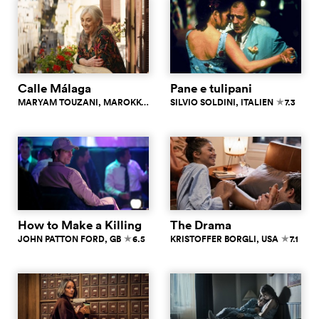
Calle Málaga
Pane e tulipani
MARYAM TOUZANI
, MAROKKO
7.1
SILVIO SOLDINI
, ITALIEN
7.3
c
c
How to Make a Killing
The Drama
JOHN PATTON FORD
, GB
6.5
KRISTOFFER BORGLI
, USA
7.1
c
c