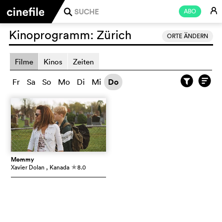
E
ABO
j
Kinoprogramm:
Zürich
ORTE ÄNDERN
Filme
Kinos
Zeiten
Fr
Sa
So
Mo
Di
Mi
Do
Mommy
Xavier Dolan
, Kanada
8.0
c