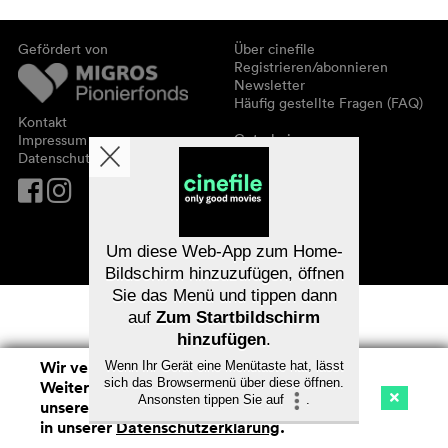
Gefördert von
Über cinefile
Registrieren/abonnieren
Newsletter
Häufig gestellte Fragen (FAQ)
Kontakt
Gutscheine
Impressum
Datenschutz
Um diese Web-App zum Home-
Bildschirm hinzuzufügen, öffnen
Sie das Menü und tippen dann
auf
Zum Startbildschirm
hinzufügen
.
Wir verwenden Cookies. Mit dem
Wenn Ihr Gerät eine Menütaste hat, lässt
sich das Browsermenü über diese öffnen.
Weitersurfen auf cinefile.ch stimmen Sie
Ansonsten tippen Sie auf
.
unserer Cookie-Nutzung zu. Mehr Infos
Kino
Streaming
Watchlist (
0
)
in unserer
Datenschutzerklärung
.
Na